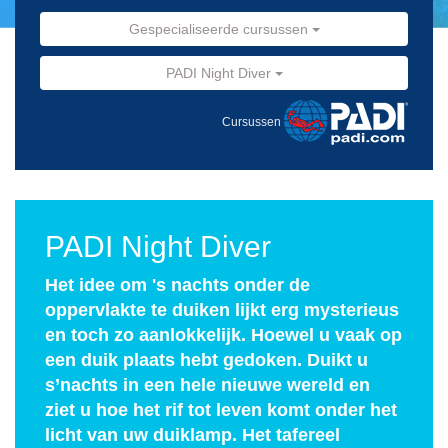
Gespecialiseerde cursussen
PADI Night Diver
Cursussen
PADI Night Diver
Het idee om 's nachts onder de
oppervlakte te duiken lijkt erg mysterieus
en toch zo aanlokkelijk. Hoewel u vaak op
een duik plaats hebt gedoken. Duikt u
s’nachts in een hele nieuwe wereld en
ziet u hoe het rif tot leven komt onder het
licht van uw duiklamp. Het tafereel