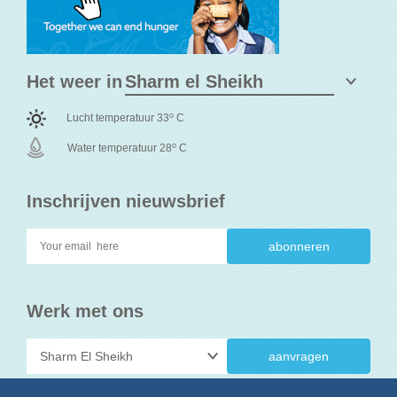
Het weer in
o
Lucht temperatuur 33
C
o
Water temperatuur 28
C
Inschrijven nieuwsbrief
Werk met ons
aanvragen