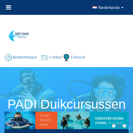
Nederlands
Bestemmingen
Contact
Check In
PADI Duikcursussen