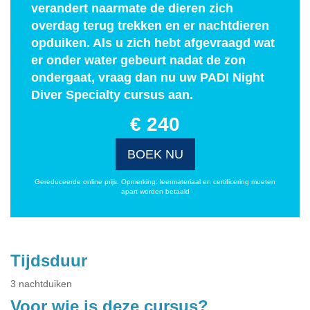
verandert naarmate de dieren zich
overdag terug trekken en er nachtdieren
opduiken. Als u zich hebt afgevraagd wat
er onder water gebeurt nadat de zon
ondergaat, vraag dan nu uw PADI Night
Diver Specialty cursus aan.
€ 240
BOEK NU
Gereduceerde online prijs. Opmerking: leermateriaal en certificering moeten
apart worden betaald
Tijdsduur
3 nachtduiken
Voor wie is deze cursus?