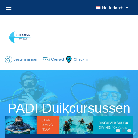
Nederlands
Bestemmingen
Contact
Check In
PADI Duikcursussen