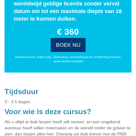
wereldwijd geldige licentie zonder verval
datum om tot een maximale diepte van 18
meter te kunnen duiken.
€ 360
BOEK NU
Gereduceerde online prijs. Opmerking: leermateriaal en certificering moeten
apart worden betaald
Tijdsduur
3 - 3.5 dagen
Voor wie is deze cursus?
Als u altijd al duik lessen heeft wilt nemen, en een ongekend
avontuur heeft willen meemaken en de wereld onder de golven te
zien, dan begint alles hier. Ontvang uw duik brevet met de PADI