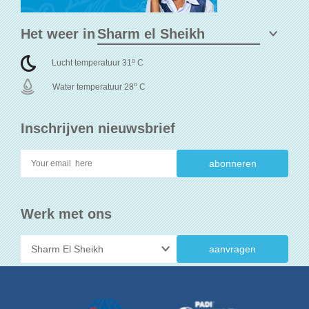
Het weer in
o
Lucht temperatuur 31
C
o
Water temperatuur 28
C
Inschrijven nieuwsbrief
Werk met ons
aanvragen