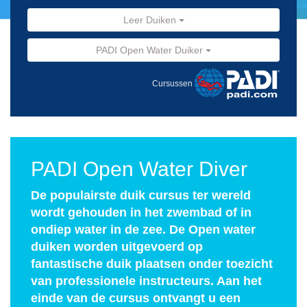
Leer Duiken
PADI Open Water Duiker
Cursussen
PADI Open Water Diver
De populairste duik cursus ter wereld
wordt gehouden in het zwembad of in
ondiep water in de zee. De Open water
duiken worden uitgevoerd op
fantastische duik plaatsen onder toezicht
van professionele instructeurs. Aan het
einde van de cursus ontvangt u een