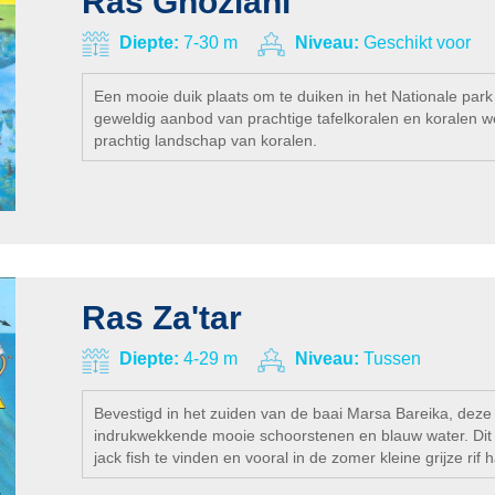
Ras Ghozlani
aan eten, vindt u hier barracudas, jackfish, tonijn en o
juni en augustus, Hebben duikers een grote kans om iets
Diepte:
7-30 m
Niveau:
Geschikt voor
Een mooie duik plaats om te duiken in het Nationale pa
geweldig aanbod van prachtige tafelkoralen en koralen wel
prachtig landschap van koralen.
Ras Za'tar
Diepte:
4-29 m
Niveau:
Tussen
Bevestigd in het zuiden van de baai Marsa Bareika, deze
indrukwekkende mooie schoorstenen en blauw water. Dit 
jack fish te vinden en vooral in de zomer kleine grijze rif 