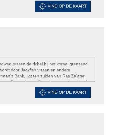
VIND OP DE KAART
ndweg tussen de richel bij het koraal grenzend
t wordt door Jackfish vissen en andere
erman's Bank, ligt ten zuiden van Ras Za'atar.
naar Gorgonians, pijlstaart roggen, trevally, glas
ten!
VIND OP DE KAART