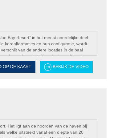
lue Bay Resort’’ in het meest noordelijke deel
 koraalformaties en hun configuratie, wordt
verschilt van de andere locaties in de baai
an de rand van het rif en de drop-off, welke
hier drift en strand duiken maken. De stroming,
D OP DE KAART
BEKIJK DE VIDEO
 sterker te worden dichter aan bij de kaap. Je
las vissen, schorpioen vissen, en ook vaak zien
rt. Het ligt aan de noorden van de haven bij
ls welke uitsteekt vanaf een diepte van 20