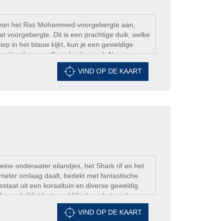
op van het Ras Mohammed-voorgebergte aan,
dat voorgebergte. Dit is een prachtige duik, welke
ep in het blauw kijkt, kun je een geweldige
spotten (soms zelfs walvis haaien). Na ongeveer
n, die rijk is aan Alcyonarianen, geulen,
VIND OP DE KAART
het blauw uit het oog te verliezen, waaruit
unnen verschijnen.
ine onderwater eilandjes, het Shark rif en het
0 meter omlaag daalt, bedekt met fantastische
bestaat uit een koraaltuin en diverse geweldig
med rif ligt het overblijfsel van het wrak van
eden naar de Golf van Aqaba vloog toen ze in
VIND OP DE KAART
ze plek. Er is veel onderwaterleven om te