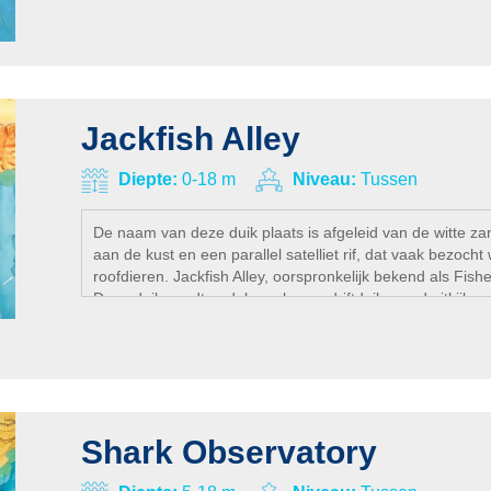
Jackfish Alley
Diepte:
0-18 m
Niveau:
Tussen
De naam van deze duik plaats is afgeleid van de witte za
aan de kust en een parallel satelliet rif, dat vaak bezoch
roofdieren. Jackfish Alley, oorspronkelijk bekend als Fish
Deze duik wordt gedoken als een driftduik, goed uitkijken 
visjes, trigger vis en soms kun je ook een wit tip haai spot
Shark Observatory