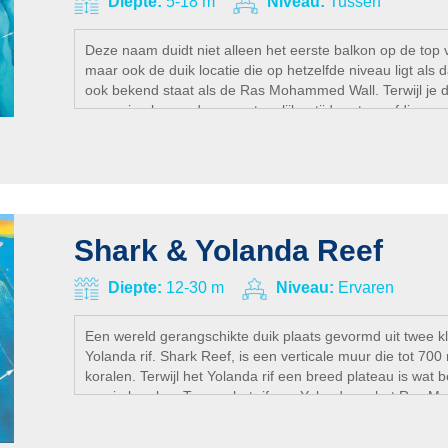
Diepte:
5-18 m
Niveau:
Tussen
Deze naam duidt niet alleen het eerste balkon op de t
maar ook de duik locatie die op hetzelfde niveau ligt als 
ook bekend staat als de Ras Mohammed Wall. Terwijl je di
omgeving bewonderen en tegelijker tijd grote roofdieren 
15 meter dalen, kun je de muur aan je linkerhand verkenne
schuilplaatsen en grotten die vol zitten met leven, zonder 
Jackfish vissen, barracudas en soms haaien plotseling k
Shark & Yolanda Reef
Diepte:
12-30 m
Niveau:
Ervaren
Een wereld gerangschikte duik plaats gevormd uit twee kle
Yolanda rif. Shark Reef, is een verticale muur die tot 70
koralen. Terwijl het Yolanda rif een breed plateau is wat 
mooie koralen. Tussen het rif van Yolanda en het Ras Moha
Yolanda die 74 meter lang is en met badkamer benodigdh
1980 neerstortte. Sterke stroming is vaak aanwezig op de