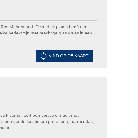
ok haaien zwemmen in deze wateren, vooral tussen
 bijzonders te kunnen zien onder water.
rk Ras Mohammed. Deze duik plaats heeft een
ke bedekt zijn met prachtige glas visjes in een
VIND OP DE KAART
 duik combineert een verticale muur, met
is een goede locatie om grote tuna, barracudas,
haaien