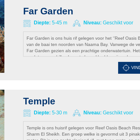
Far Garden
Diepte:
5-45 m
Niveau:
Geschikt voor
Far Garden is ons huis rif gelegen voor het ‘’Reef Oasis B
van de baai ten noorden van Naama Bay. Vanwege de vele
Far Garden gezien als een prachtige onderwatertuin. Het 
omdat er verschillende grote koraal bedden zijn gelegen a
langzaam aan steiler worden richting het oosten. Je kunt 
VIN
die meestal richting het Oosten gaat, heeft de neiging om
zult onder andere hier zien: Gorgonian, koraal duivels, g
we op deze duik plaats manta’s en schildpadden.
Temple
Diepte:
5-30 m
Niveau:
Geschikt voor
Temple is ons huisrif gelegen voor Reef Oasis Beach Reso
Sharm El Sheikh. Een groep welke is gevormd uit 3 pinake