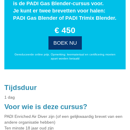
is de PADI Gas Blender-cursus voor.
Je kunt er twee brevetten voor halen:
PADI Gas Blender of PADI Trimix Blender.
€ 450
BOEK NU
Gereduceerde online prijs. Opmerking: leermateriaal en certificering moeten
apart worden betaald
Tijdsduur
1 dag
Voor wie is deze cursus?
PADI Enriched Air Diver zijn (of een gelijkwaardig brevet van een
andere organisatie hebben)
Ten minste 18 jaar oud zijn