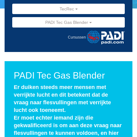
TecRec
PADI Tec Gas Blender
Cursussen
PADI Tec Gas Blender
Er duiken steeds meer mensen met
verrijkte lucht en dit betekent dat de
vraag naar flesvullingen met verrijkte
lucht ook toeneemt.
Er moet echter iemand zijn die
gekwalificeerd is om aan deze vraag naar
flesvullingen te kunnen voldoen, en hier