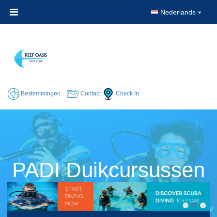
Nederlands
Bestemmingen
Contact
Check In
PADI Duikcursussen