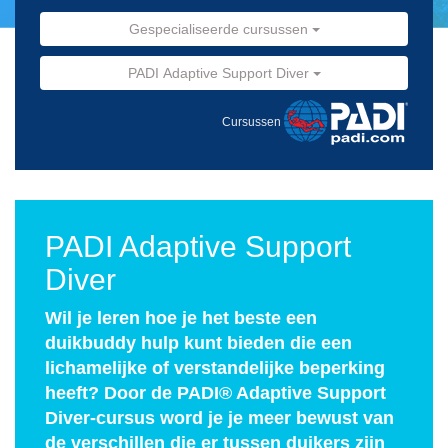
Gespecialiseerde cursussen
PADI Adaptive Support Diver
Cursussen
PADI Adaptive Support
Diver
Wil je leren hoe je het beste een
duikbuddy hulp kunt bieden die een
lichamelijke of verstandelijke beperking
heeft? Door de PADI® Adaptive Support
Diver-cursus word je je meer bewust van
de verschillen die er tussen duikers zijn