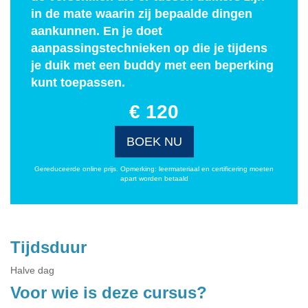
in de mate waarin zij bepaalde dingen
aankunnen. En je doet
aanpassingstechnieken op die je tijdens
je duik met een buddy met een beperking
kunt toepassen.
€ 120
BOEK NU
Gereduceerde online prijs. Opmerking: leermateriaal en certificering moeten
apart worden betaald
Tijdsduur
Halve dag
Voor wie is deze cursus?