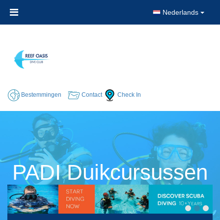
Nederlands
Bestemmingen
Contact
Check In
PADI Duikcursussen