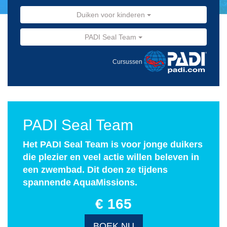
Duiken voor kinderen
PADI Seal Team
Cursussen
PADI Seal Team
Het PADI Seal Team is voor jonge duikers
die plezier en veel actie willen beleven in
een zwembad. Dit doen ze tijdens
spannende AquaMissions.
€ 165
BOEK NU