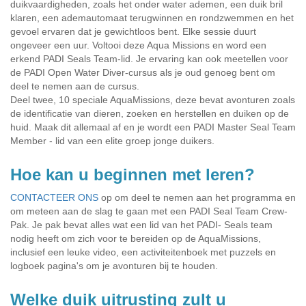
duikvaardigheden, zoals het onder water ademen, een duik bril
klaren, een ademautomaat terugwinnen en rondzwemmen en het
gevoel ervaren dat je gewichtloos bent. Elke sessie duurt
ongeveer een uur. Voltooi deze Aqua Missions en word een
erkend PADI Seals Team-lid. Je ervaring kan ook meetellen voor
de PADI Open Water Diver-cursus als je oud genoeg bent om
deel te nemen aan de cursus.
Deel twee, 10 speciale AquaMissions, deze bevat avonturen zoals
de identificatie van dieren, zoeken en herstellen en duiken op de
huid. Maak dit allemaal af en je wordt een PADI Master Seal Team
Member - lid van een elite groep jonge duikers.
Hoe kan u beginnen met leren?
CONTACTEER ONS
op om deel te nemen aan het programma en
om meteen aan de slag te gaan met een PADI Seal Team Crew-
Pak. Je pak bevat alles wat een lid van het PADI- Seals team
nodig heeft om zich voor te bereiden op de AquaMissions,
inclusief een leuke video, een activiteitenboek met puzzels en
logboek pagina's om je avonturen bij te houden.
Welke duik uitrusting zult u