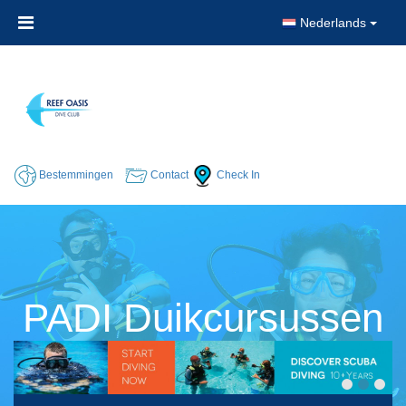
Nederlands
Bestemmingen
Contact
Check In
PADI Duikcursussen