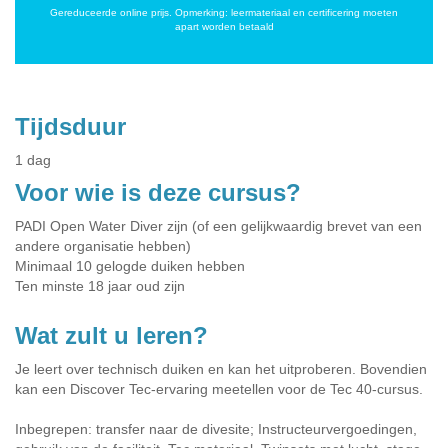
Gereduceerde online prijs. Opmerking: leermateriaal en certificering moeten
apart worden betaald
Tijdsduur
1 dag
Voor wie is deze cursus?
PADI Open Water Diver zijn (of een gelijkwaardig brevet van een
andere organisatie hebben)
Minimaal 10 gelogde duiken hebben
Ten minste 18 jaar oud zijn
Wat zult u leren?
Je leert over technisch duiken en kan het uitproberen. Bovendien
kan een Discover Tec-ervaring meetellen voor de Tec 40-cursus.
Inbegrepen: transfer naar de divesite; Instructeurvergoedingen,