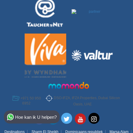
DSO-IFZA, IFZA Properties, Dubai Silicon
+971 50 950
6952
Oasis, UAE
Select Destination
Hoe kan ik U helpen?
Egypt
Destinations
Sharm El Sheikh
Dominicaans republiek
Marsa Alam