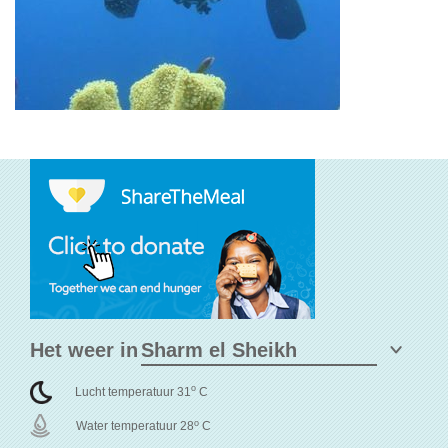
Het weer in
o
Lucht temperatuur 31
C
o
Water temperatuur 28
C