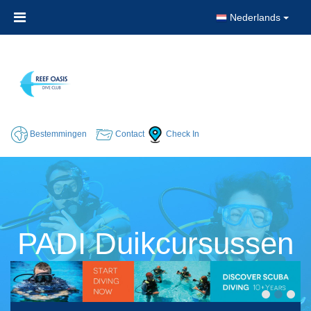
Nederlands
Bestemmingen
Contact
Check In
PADI Duikcursussen