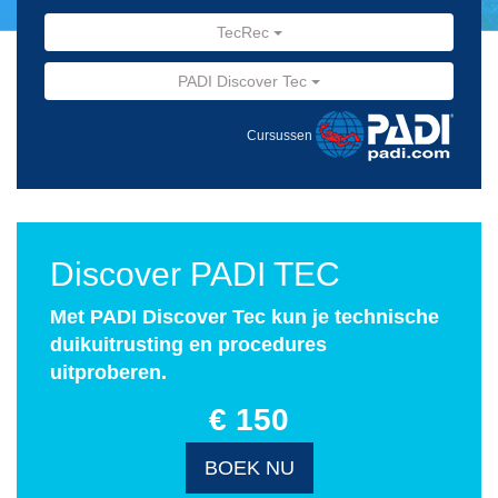
TecRec
PADI Discover Tec
Cursussen
Discover PADI TEC
Met PADI Discover Tec kun je technische
duikuitrusting en procedures
uitproberen.
€ 150
BOEK NU