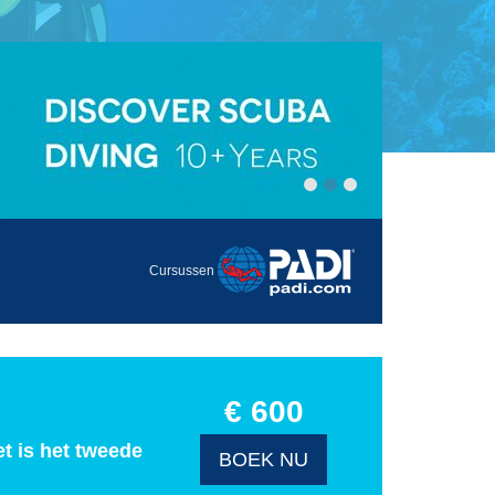
Cursussen
€ 600
et is het tweede
BOEK NU