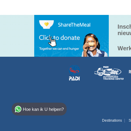
Insc
nieu
Werk
Select Destination
Hoe kan ik U helpen?
Egypt
Destinations
S
Bahamas