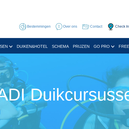
Bestemmingen
Over ons
Contact
Check In
SSEN
DUIKEN&HOTEL
SCHEMA
PRIJZEN
GO PRO
FREE
ADI Duikcursuss