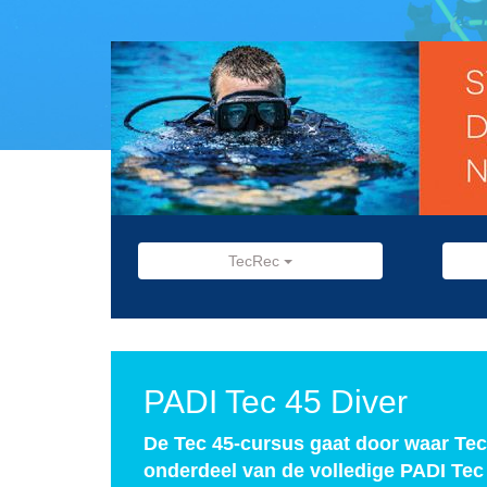
TecRec
PADI Tec 45 Diver
De Tec 45-cursus gaat door waar Tec 
onderdeel van de volledige PADI Tec