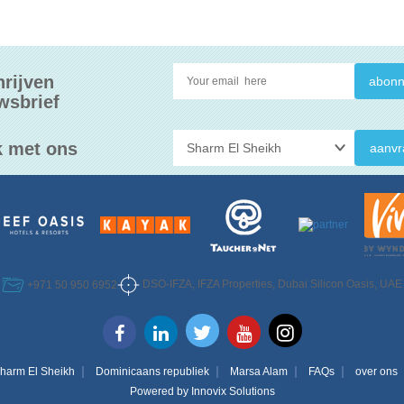
hrijven
wsbrief
 met ons
aanvr
DSO-IFZA, IFZA Properties, Dubai Silicon Oasis, UAE
+971 50 950 6952
harm El Sheikh
Dominicaans republiek
Marsa Alam
FAQs
over ons
Powered by
Innovix Solutions