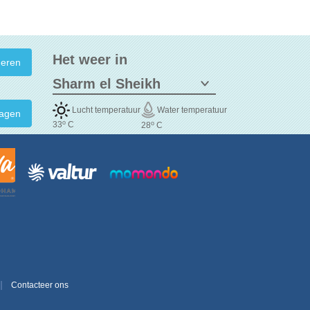
Het weer in
Lucht temperatuur
Water temperatuur
agen
o
o
33
C
28
C
Contacteer ons