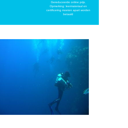
Gereduceerde online prijs.
Opmerking: leermateriaal en
certificering moeten apart worden
betaald