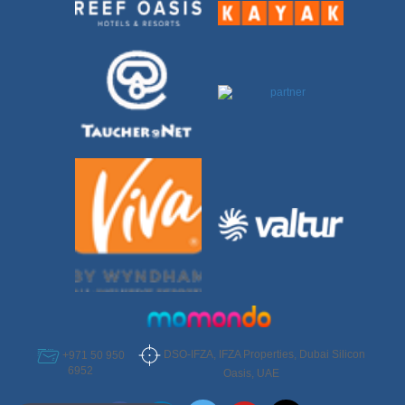
DSO-IFZA, IFZA Properties, Dubai Silicon
+971 50 950
6952
Oasis, UAE