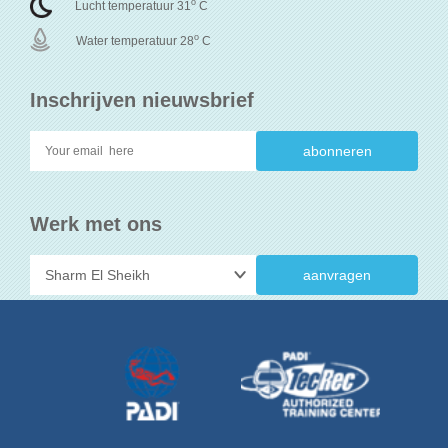
o
Lucht temperatuur 31
C
o
Water temperatuur 28
C
Inschrijven nieuwsbrief
Werk met ons
aanvragen