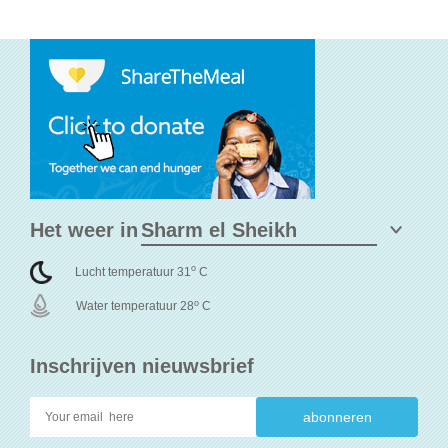
Het weer in
o
Lucht temperatuur 31
C
o
Water temperatuur 28
C
Inschrijven nieuwsbrief