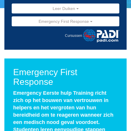
Leer Duiken
Emergency First Response
Cursussen
Emergency First
Response
Emergency Eerste hulp Training richt
zich op het bouwen van vertrouwen in
helpers en het vergroten van hun
bereidheid om te reageren wanneer zich
een medisch nood geval voordoet.
Studenten leren eenvoudige stappen