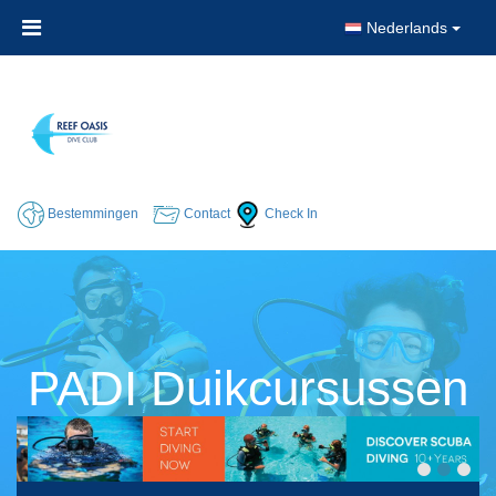
Nederlands
Bestemmingen
Contact
Check In
PADI Duikcursussen