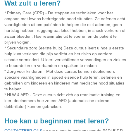
Wat zult u leren?
* Primary Care (CPR) - De stappen en technieken voor het
omgaan met levens bedreigende nood situaties. Ze oefenen acht
vaardigheden uit om patiënten te helpen die niet ademen, geen
hartslag hebben, ruggengraat letsel hebben, in shock verkeren of
zwaar bloeden. Hoe reanimatie uit te voeren en de patiënt te
blijven volgen.
* Secundaire zorg (eerste hulp) Deze cursus leert u hoe u eerste
hulp kunt verlenen die pijn verlicht en het risico op verdere
schade vermindert. U leert verschillende verwondingen en ziektes
te beoordelen en verbanden en spalken te maken.
* Zorg voor kinderen - Met deze cursus kunnen deelnemers
speciale vaardigheden in spoed eisende hulp leren, oefenen en
gebruiken om kinderen en kinderen met medische nood situaties
te helpen.
* HLW & AED - Deze cursus richt zich op reanimatie training en
leert deelnemers hoe ze een AED (automatische externe
defibrillator) kunnen gebruiken.
Hoe kan u beginnen met leren?
CONTACTEER ONS
op om u aan te melden voor de PADI E.F.R.