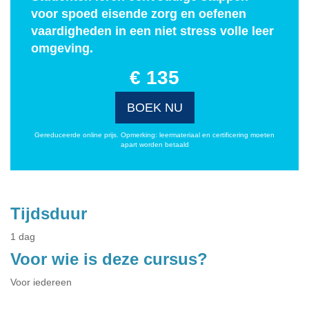
voor spoed eisende zorg en oefenen
vaardigheden in een niet stress volle leer
omgeving.
€ 135
BOEK NU
Gereduceerde online prijs. Opmerking: leermateriaal en certificering moeten
apart worden betaald
Tijdsduur
1 dag
Voor wie is deze cursus?
Voor iedereen