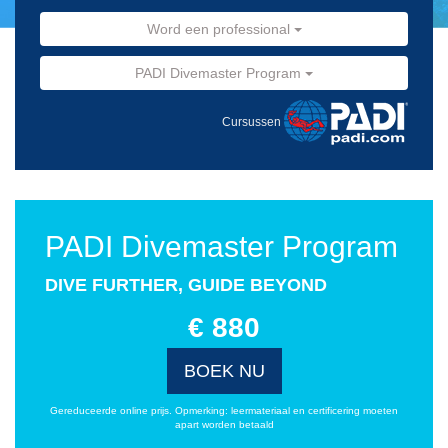
Word een professional
PADI Divemaster Program
Cursussen
PADI Divemaster Program
DIVE FURTHER, GUIDE BEYOND
€ 880
BOEK NU
Gereduceerde online prijs. Opmerking: leermateriaal en certificering moeten
apart worden betaald