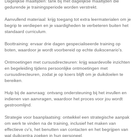
Dagelijkse maaltijden: tank bij met dagelijkse maaltijden die
gedurende je trainingsperiode worden verstrekt.
Aanvullend materiaal: krijg toegang tot extra leermaterialen om je
begrip te verdiepen en je vaardigheden te verbeteren buiten het
standaard curriculum.
Boottraining: ervaar drie dagen gespecialiseerde training op
boten, waardoor je wordt voorbereid op echte duikscenario's.
Ontmoetingen met cursusdirecteuren: krijg waardevolle inzichten
en begeleiding tijdens persoonlijke ontmoetingen met
cursusdirecteuren, zodat je op koers blijft om je duikdoelen te
bereiken.
Hulp bij de aanvraag: ontvang ondersteuning bij het invullen en
indienen van aanvragen, waardoor het proces voor jou wordt
gestroomlijnd.
Strategie voor baanplaatsing: ontwikkel een strategische aanpak
om werk te vinden na de training, inclusief het maken van
effectieve cv's, het benutten van contacten en het begrijpen van
wat duikcentra zoeken in hun personeel.