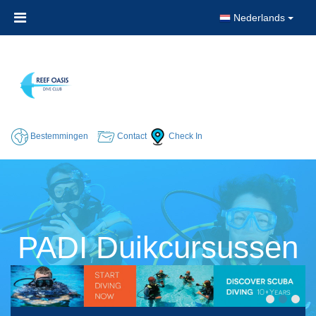
Nederlands
Bestemmingen
Contact
Check In
PADI Duikcursussen