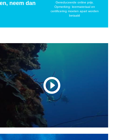
iken, neem dan
Gereduceerde online prijs.
Opmerking: leermateriaal en
certificering moeten apart worden
betaald