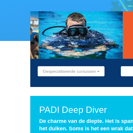
Gespecialiseerde cursussen
PADI Deep Diver
De charme van de diepte. Het is spa
het duiken. Soms is het een wrak dat