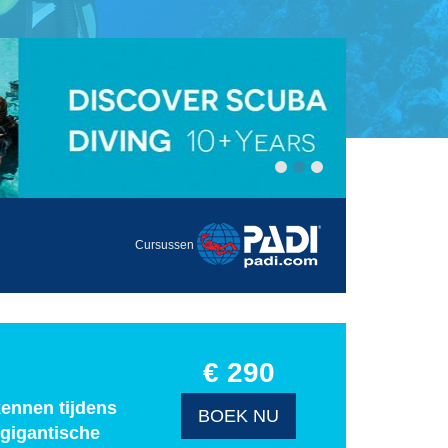
Cursussen
€ 290
kennen tijdens
BOEK NU
 gigantische