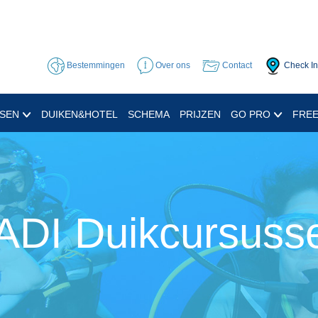
Bestemmingen
Over ons
Contact
Check In
SSEN
DUIKEN&HOTEL
SCHEMA
PRIJZEN
GO PRO
FREE
ADI Duikcursuss