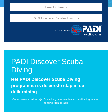
Leer Duiken
PADI Discover Scuba Diving
Cursussen
PADI Discover Scuba
Diving
Het PADI Discover Scuba Diving
programma is de eerste stap in de
duiktraining.
Gereduceerde online prijs. Opmerking: leermateriaal en certificering moeten
apart worden betaald