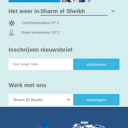
Het weer in
o
Lucht temperatuur 33
C
o
Water temperatuur 28
C
Inschrijven nieuwsbrief
Werk met ons
aanvragen