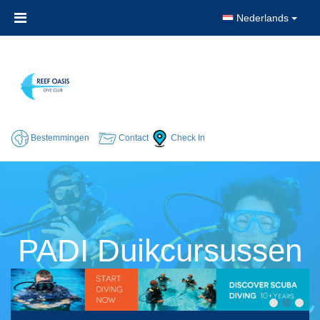
Nederlands
Bestemmingen
Contact
Check In
PADI Duikcursussen