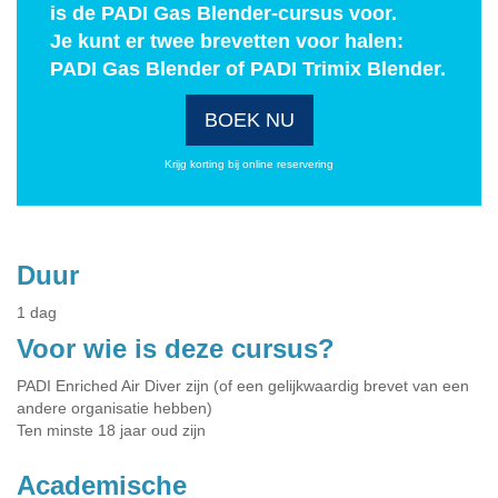
is de PADI Gas Blender-cursus voor.
Je kunt er twee brevetten voor halen:
PADI Gas Blender of PADI Trimix Blender.
BOEK NU
Krijg korting bij online reservering
Duur
1 dag
Voor wie is deze cursus?
PADI Enriched Air Diver zijn (of een gelijkwaardig brevet van een
andere organisatie hebben)
Ten minste 18 jaar oud zijn
Academische