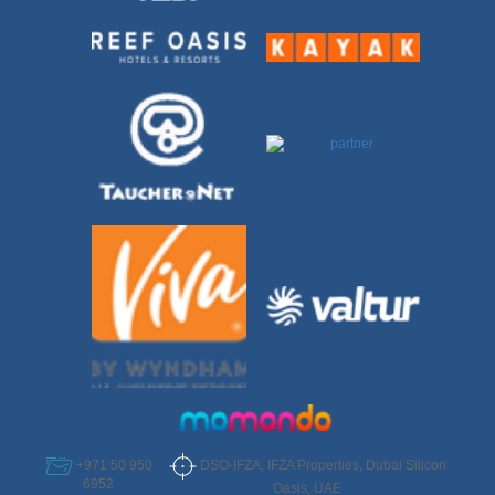
DSO-IFZA, IFZA Properties, Dubai Silicon
+971 50 950
6952
Oasis, UAE