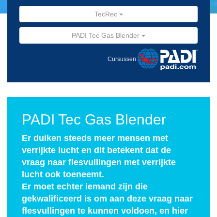
TecRec
PADI Tec Gas Blender
Cursussen
PADI Tec Gas Blender
Er duiken steeds meer mensen met
verrijkte lucht en dit betekent dat de
vraag naar flesvullingen met verrijkte
lucht ook toeneemt.
Er moet echter iemand zijn die
gekwalificeerd is om aan deze vraag naar
flesvullingen te kunnen voldoen, en hier