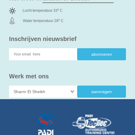
o
Lucht temperatuur 33
C
o
Water temperatuur 28
C
Inschrijven nieuwsbrief
Werk met ons
aanvragen