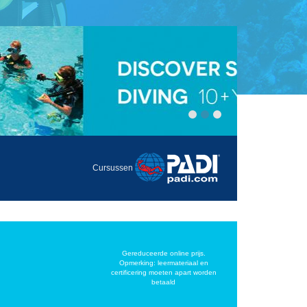
Cursussen
Gereduceerde online prijs.
Opmerking: leermateriaal en
certificering moeten apart worden
betaald