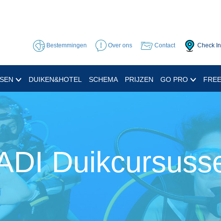
Bestemmingen
Over ons
Contact
Check In
SSEN
DUIKEN&HOTEL
SCHEMA
PRIJZEN
GO PRO
FREE
ADI Duikcursuss