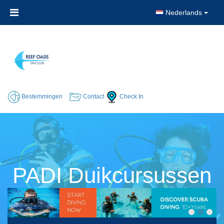
Nederlands
Bestemmingen
Contact
Check In
PADI Duikcursussen