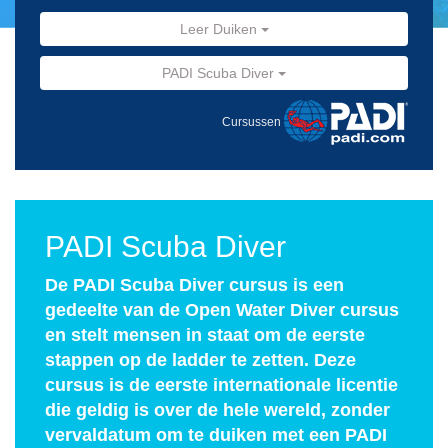
Leer Duiken
PADI Scuba Diver
Cursussen
PADI Scuba Diver
De PADI Scuba Diver cursus is een
gedeelte van de Open Water Diver cursus
en stelt mensen in staat om de eerste
stappen op de ladder te zetten. Deze
cursus is de eerste internationale licentie
die geldig is over de hele wereld, zonder
vervaldatum om te duiken met een PADI