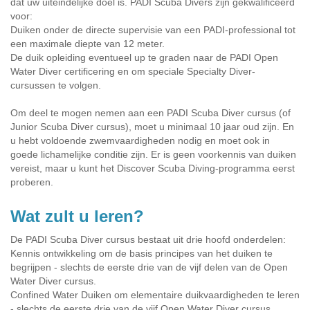
dat uw uiteindelijke doel is. PADI Scuba Divers zijn gekwalificeerd
voor:
Duiken onder de directe supervisie van een PADI-professional tot
een maximale diepte van 12 meter.
De duik opleiding eventueel up te graden naar de PADI Open
Water Diver certificering en om speciale Specialty Diver-
cursussen te volgen.
Om deel te mogen nemen aan een PADI Scuba Diver cursus (of
Junior Scuba Diver cursus), moet u minimaal 10 jaar oud zijn. En
u hebt voldoende zwemvaardigheden nodig en moet ook in
goede lichamelijke conditie zijn. Er is geen voorkennis van duiken
vereist, maar u kunt het Discover Scuba Diving-programma eerst
proberen.
Wat zult u leren?
De PADI Scuba Diver cursus bestaat uit drie hoofd onderdelen:
Kennis ontwikkeling om de basis principes van het duiken te
begrijpen - slechts de eerste drie van de vijf delen van de Open
Water Diver cursus.
Confined Water Duiken om elementaire duikvaardigheden te leren
- slechts de eerste drie van de vijf Open Water Diver cursus