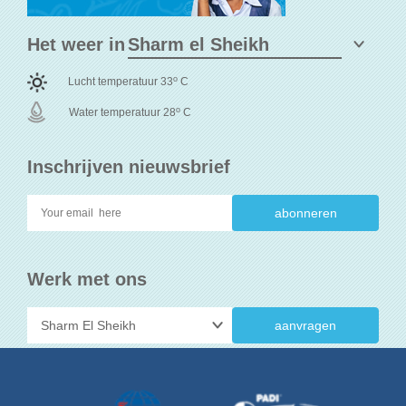
Het weer in
o
Lucht temperatuur 33
C
o
Water temperatuur 28
C
Inschrijven nieuwsbrief
Werk met ons
aanvragen