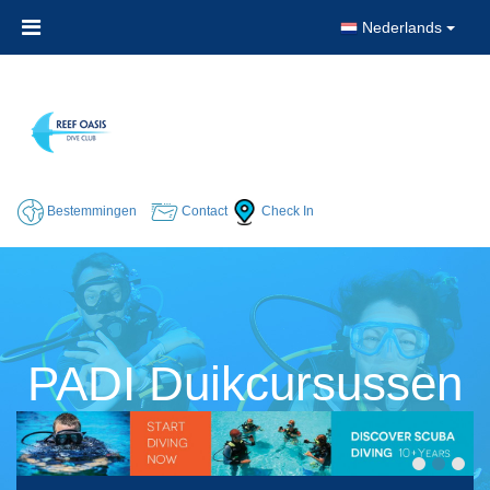
Nederlands
Bestemmingen
Contact
Check In
PADI Duikcursussen