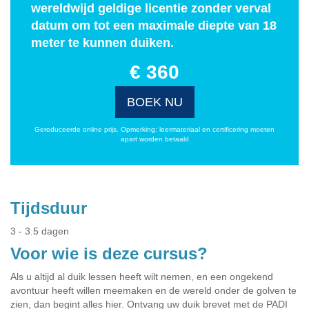
wereldwijd geldige licentie zonder verval
datum om tot een maximale diepte van 18
meter te kunnen duiken.
€ 360
BOEK NU
Gereduceerde online prijs. Opmerking: leermateriaal en certificering moeten
apart worden betaald
Tijdsduur
3 - 3.5 dagen
Voor wie is deze cursus?
Als u altijd al duik lessen heeft wilt nemen, en een ongekend
avontuur heeft willen meemaken en de wereld onder de golven te
zien, dan begint alles hier. Ontvang uw duik brevet met de PADI