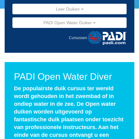
Leer Duiken
PADI Open Water Duiker
Cursussen
PADI Open Water Diver
De populairste duik cursus ter wereld
wordt gehouden in het zwembad of in
ondiep water in de zee. De Open water
duiken worden uitgevoerd op
fantastische duik plaatsen onder toezicht
van professionele instructeurs. Aan het
einde van de cursus ontvangt u een