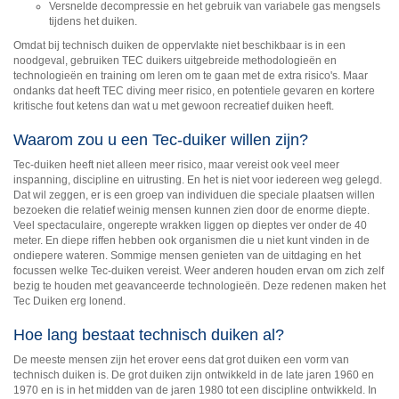
Versnelde decompressie en het gebruik van variabele gas mengsels
tijdens het duiken.
Omdat bij technisch duiken de oppervlakte niet beschikbaar is in een
noodgeval, gebruiken TEC duikers uitgebreide methodologieën en
technologieën en training om leren om te gaan met de extra risico's. Maar
ondanks dat heeft TEC diving meer risico, en potentiele gevaren en kortere
kritische fout ketens dan wat u met gewoon recreatief duiken heeft.
Waarom zou u een Tec-duiker willen zijn?
Tec-duiken heeft niet alleen meer risico, maar vereist ook veel meer
inspanning, discipline en uitrusting. En het is niet voor iedereen weg gelegd.
Dat wil zeggen, er is een groep van individuen die speciale plaatsen willen
bezoeken die relatief weinig mensen kunnen zien door de enorme diepte.
Veel spectaculaire, ongerepte wrakken liggen op dieptes ver onder de 40
meter. En diepe riffen hebben ook organismen die u niet kunt vinden in de
ondiepere wateren. Sommige mensen genieten van de uitdaging en het
focussen welke Tec-duiken vereist. Weer anderen houden ervan om zich zelf
bezig te houden met geavanceerde technologieën. Deze redenen maken het
Tec Duiken erg lonend.
Hoe lang bestaat technisch duiken al?
De meeste mensen zijn het erover eens dat grot duiken een vorm van
technisch duiken is. De grot duiken zijn ontwikkeld in de late jaren 1960 en
1970 en is in het midden van de jaren 1980 tot een discipline ontwikkeld. In