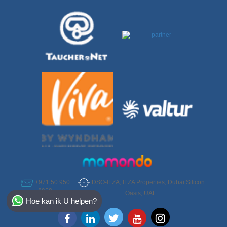
DSO-IFZA, IFZA Properties, Dubai Silicon
+971 50 950
6952
Select Destination
Oasis, UAE
Hoe kan ik U helpen?
Egypt