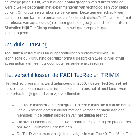
de vroege jaren 1990, waren er een aantal groepen van duikers rond de
wereld welke begonnen met experimenteren van technologieën voor diepe
duiken. Om grotten en wrakken te verkennen. Deze gemeenschap kwam
samen en toen kwam de benaming als "technisch duiken" of "tec duiken" met
de release van aqua corps (niet meer gedrukt), gewijd aan dit soort duiken.
Sindsdien blijft Tec Diving evolueren, zowel qua scope als qua
technologieën.
Uw duik uitrusting
Tec Duiken verreist veel meer apparatuur dan recreatief duiken. De
technische duik uitrusting gebruikt normaal gesproken twee tot vier of vijf
adem automaten, een duik computer en andere accessoires.
Het verschil tussen de PADI TecRec en TRIMIX
Het TecRec programma werd gelanceerd in 2000. Hoewel TecRec niet het
eerste Tec duik programma is (grot duik training bestaat al heel lang), wordt
het herhaaldelijk geëerd voor zijn verdiensten.
TecRec cursussen zijn geïntegreerd in een cursus die u van de eerste
Tec duik tot een ervaren duiker met een verscheidenheid aan gas
mengsels in de buiten gebieden van het duiken brengt.
Elk niveau introduceert u nieuwe apparatuur, planning en procedures
om uw duik limieten uit te breiden.
De Tec Diver cursussen zijn in de volgorde van: Tec 40, Tec 45 en Tec