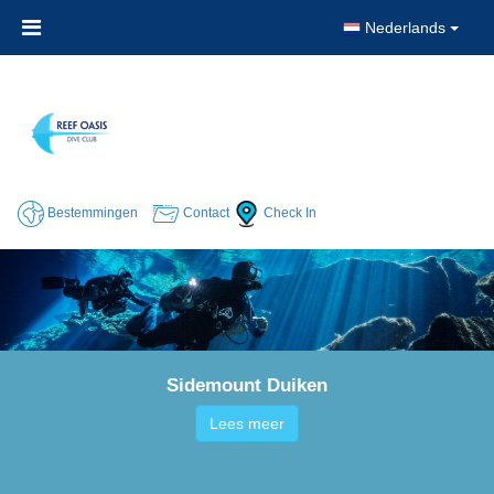
Nederlands
Bestemmingen
Contact
Check In
Sidemount Duiken
Lees meer