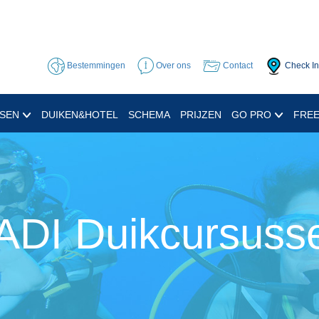
Bestemmingen
Over ons
Contact
Check In
SSEN
DUIKEN&HOTEL
SCHEMA
PRIJZEN
GO PRO
FREE
ADI Duikcursuss