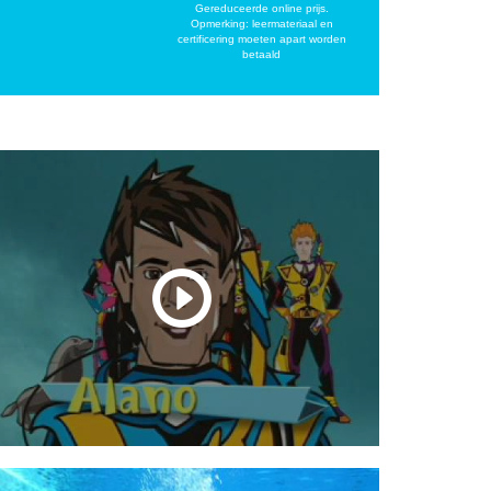
Gereduceerde online prijs.
Opmerking: leermateriaal en
certificering moeten apart worden
betaald