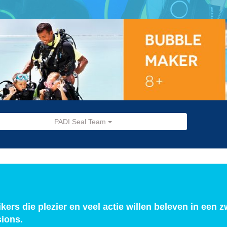
PADI Seal Team
kers die plezier en veel actie willen beleven in een 
ions.