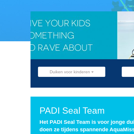
Duiken voor kinderen
PADI Seal Team
Het PADI Seal Team is voor jonge dui
doen ze tijdens spannende AquaMiss