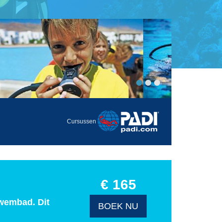
Cursussen
€ 165
zwembad. Dit
BOEK NU