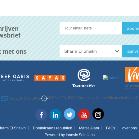
hrijven
wsbrief
 met ons
aanvr
DSO-IFZA, IFZA Properties, Dubai Silicon Oasis, UAE
+971 50 950 6952
harm El Sheikh
Dominicaans republiek
Marsa Alam
FAQs
over ons
Powered by
Innovix Solutions