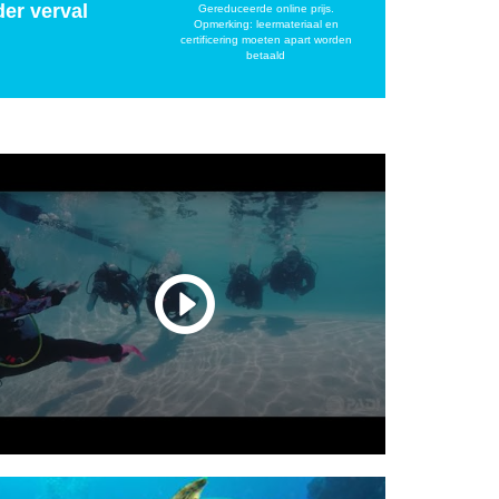
der verval
Gereduceerde online prijs.
Opmerking: leermateriaal en
certificering moeten apart worden
betaald