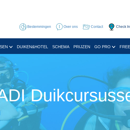
Bestemmingen
Over ons
Contact
Check In
SSEN
DUIKEN&HOTEL
SCHEMA
PRIJZEN
GO PRO
FREE
ADI Duikcursuss