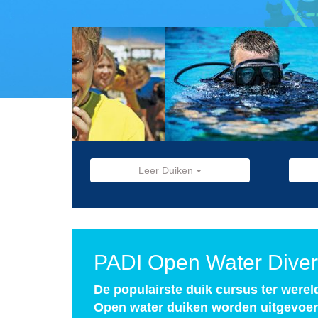
Leer Duiken
PADI Open Water Diver
De populairste duik cursus ter were
Open water duiken worden uitgevoerd