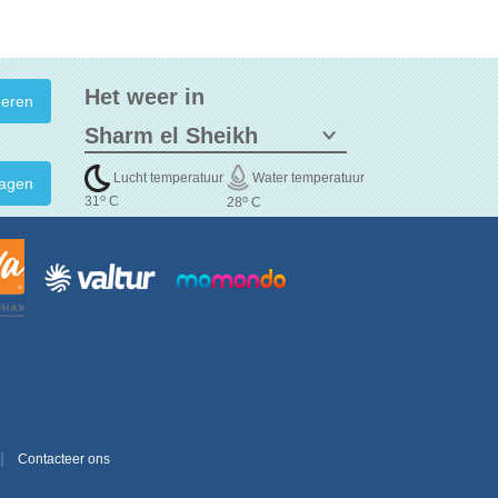
Het weer in
Lucht temperatuur
Water temperatuur
agen
o
o
31
C
28
C
Contacteer ons