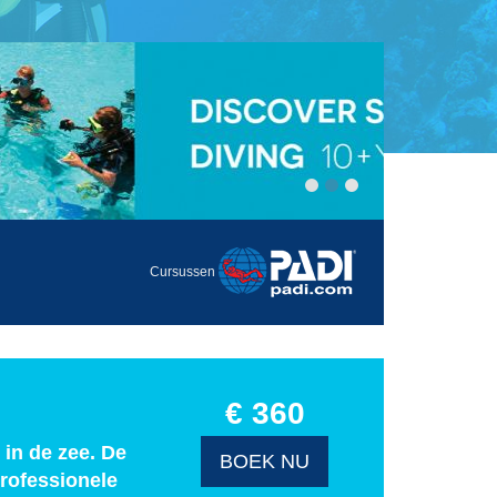
Cursussen
€ 360
in de zee. De
BOEK NU
rofessionele