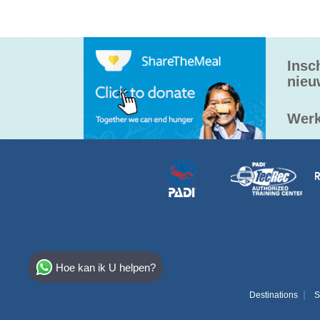
Insc
nieu
Werk
Select Destination
Hoe kan ik U helpen?
Egypt
Destinations
S
Bahamas