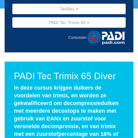
TecRec
PADI Tec Trimix 65
Cursussen
PADI Tec Trimix 65 Diver
In deze cursus krijgen duikers de
voordelen van trimix, en worden ze
gekwalificeerd om decompressieduiken
met meerdere decostops te maken met
gebruik van EANx en zuurstof voor
versnelde decompressie, en van trimix
met een zuurstofpercentage van 18% of