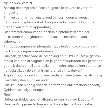
zijn er twee vereist.
Backup decompressie-flessen, geschikt en vereist voor de
omgeving.
Trimvest en harnas - uitstekend trimvermogen is vereist
(dubbelwandig trimvest of droogpak indien geschikt voor het
dragen van lood of apparatuur)
Dieptemeter/computer en backup dieptemeter/computer
Instrument voor tijdopname en backup instrument voor
tijdopname
Trimix decompressie-informatie (tabellen/trimix-computer) en
backup decompressie-informatie
Duikpak, geschikt voor de omgeving en duikduur. (Als je gebruik
maakt van een droogpak dien je geoefend/ervaren te zijn met het
gebruik daarvan bij sportduiken en technische duiken voordat je
het gebruikt bij de trimix-training of bij trimix-duiken)
Argon droogpak inflator of een ander inflatiesysteem zoals nodig
Gewichtsysteem (indien nodig)
Jon-lijn (indien nodig voor de betreffende duikomstandigheden)
Opblaasbare signaleringsboei
Reel
Hefballon (heldergeel of afhankelijk van plaatselijk gebruik)
Duikmes/snijgereedschap en backup leitje, backup masker