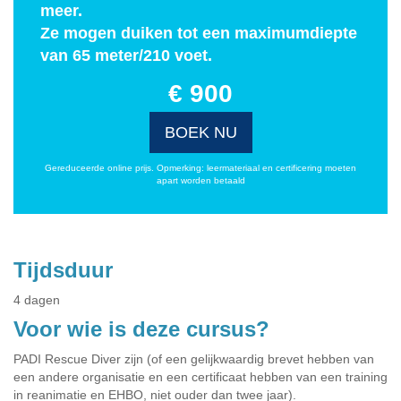
meer.
Ze mogen duiken tot een maximumdiepte
van 65 meter/210 voet.
€ 900
BOEK NU
Gereduceerde online prijs. Opmerking: leermateriaal en certificering moeten
apart worden betaald
Tijdsduur
4 dagen
Voor wie is deze cursus?
PADI Rescue Diver zijn (of een gelijkwaardig brevet hebben van
een andere organisatie en een certificaat hebben van een training
in reanimatie en EHBO, niet ouder dan twee jaar).