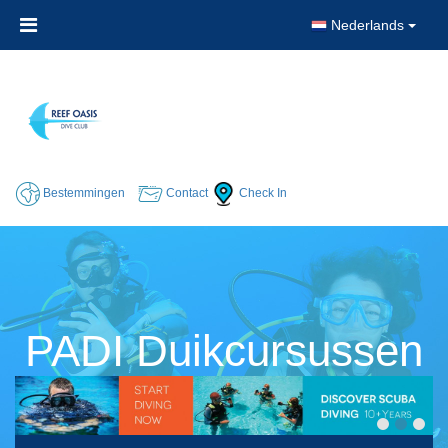
Nederlands
Bestemmingen
Contact
Check In
PADI Duikcursussen