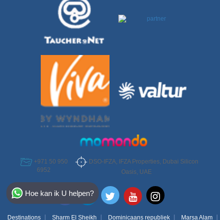
DSO-IFZA, IFZA Properties, Dubai Silicon
+971 50 950
6952
Oasis, UAE
Select Destination
Hoe kan ik U helpen?
Egypt
Destinations
Sharm El Sheikh
Dominicaans republiek
Marsa Alam