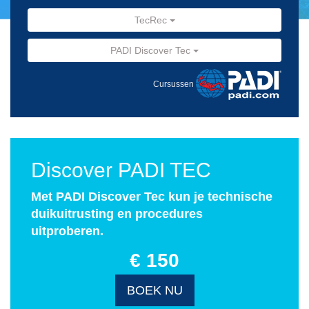
TecRec
PADI Discover Tec
Cursussen
Discover PADI TEC
Met PADI Discover Tec kun je technische
duikuitrusting en procedures
uitproberen.
€ 150
BOEK NU