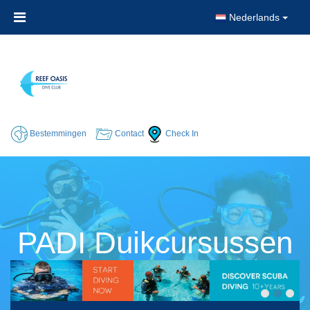
Nederlands
Bestemmingen
Contact
Check In
PADI Duikcursussen