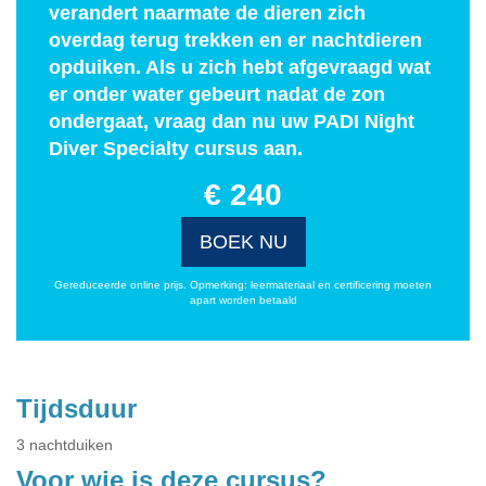
verandert naarmate de dieren zich
overdag terug trekken en er nachtdieren
opduiken. Als u zich hebt afgevraagd wat
er onder water gebeurt nadat de zon
ondergaat, vraag dan nu uw PADI Night
Diver Specialty cursus aan.
€ 240
BOEK NU
Gereduceerde online prijs. Opmerking: leermateriaal en certificering moeten
apart worden betaald
Tijdsduur
3 nachtduiken
Voor wie is deze cursus?