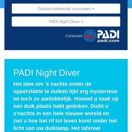
Gespecialiseerde cursussen
PADI Night Diver
Cursussen
PADI Night Diver
Het idee om 's nachts onder de
oppervlakte te duiken lijkt erg mysterieus
en toch zo aanlokkelijk. Hoewel u vaak op
een duik plaats hebt gedoken. Duikt u
s’nachts in een hele nieuwe wereld en
ziet u hoe het rif tot leven komt onder het
licht van uw duiklamp. Het tafereel