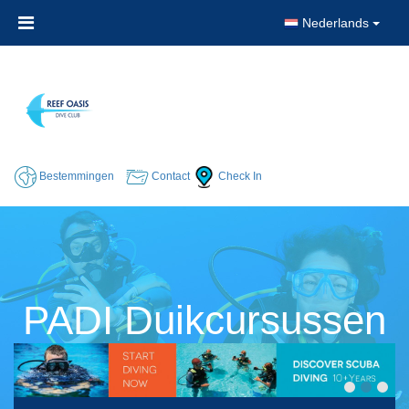
Nederlands
Bestemmingen
Contact
Check In
PADI Duikcursussen