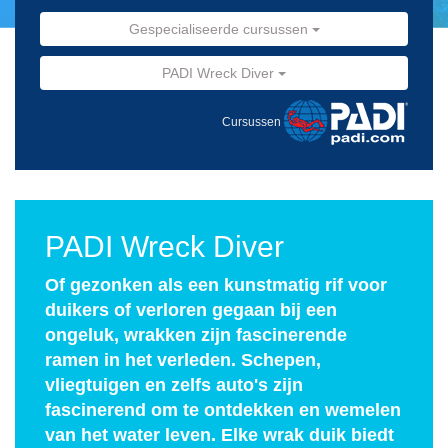
Gespecialiseerde cursussen
PADI Wreck Diver
Cursussen
PADI Wreck Diver
Of gezonken als een kunstmatig rif voor
duikers of verloren gegaan bij een
ongeluk, wrakken zijn fascinerende
ramen in het verleden. Schepen,
vliegtuigen en zelfs auto's zijn
fascinerend om te ontdekken en wemelen
van het water leven. Elke wrak duik biedt