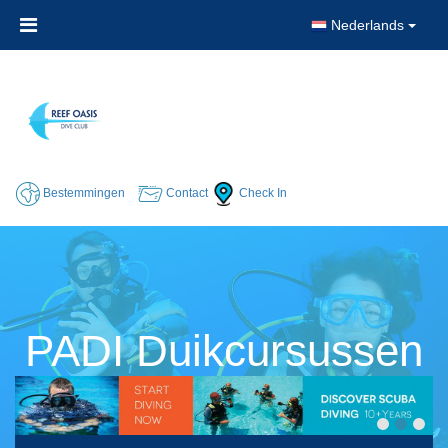
Nederlands
Bestemmingen
Contact
Check In
PADI Duikcursussen