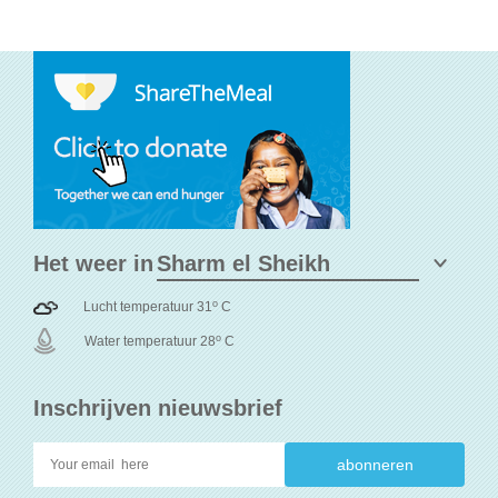
Het weer in
o
Lucht temperatuur 31
C
o
Water temperatuur 28
C
Inschrijven nieuwsbrief