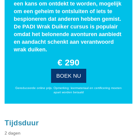
een kans om ontdekt te worden, mogelijk
om een geheim te ontsluiten of iets te
bespioneren dat anderen hebben gemist.
De PADI Wrak Duiker cursus is populair
omdat het belonende avonturen aanbiedt
en aandacht schenkt aan verantwoord
wrak duiken.
€ 290
BOEK NU
Gereduceerde online prijs. Opmerking: leermateriaal en certificering moeten
apart worden betaald
Tijdsduur
2 dagen