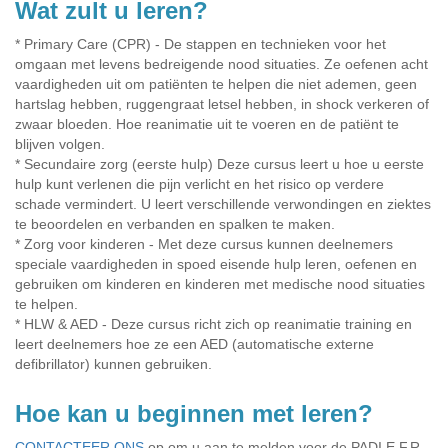
Wat zult u leren?
* Primary Care (CPR) - De stappen en technieken voor het
omgaan met levens bedreigende nood situaties. Ze oefenen acht
vaardigheden uit om patiënten te helpen die niet ademen, geen
hartslag hebben, ruggengraat letsel hebben, in shock verkeren of
zwaar bloeden. Hoe reanimatie uit te voeren en de patiënt te
blijven volgen.
* Secundaire zorg (eerste hulp) Deze cursus leert u hoe u eerste
hulp kunt verlenen die pijn verlicht en het risico op verdere
schade vermindert. U leert verschillende verwondingen en ziektes
te beoordelen en verbanden en spalken te maken.
* Zorg voor kinderen - Met deze cursus kunnen deelnemers
speciale vaardigheden in spoed eisende hulp leren, oefenen en
gebruiken om kinderen en kinderen met medische nood situaties
te helpen.
* HLW & AED - Deze cursus richt zich op reanimatie training en
leert deelnemers hoe ze een AED (automatische externe
defibrillator) kunnen gebruiken.
Hoe kan u beginnen met leren?
CONTACTEER ONS
op om u aan te melden voor de PADI E.F.R.