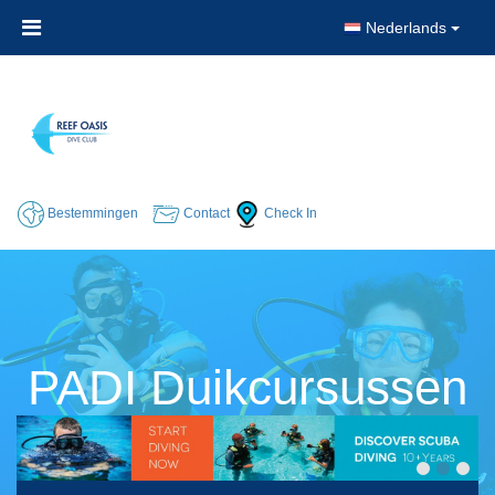
Nederlands
Bestemmingen
Contact
Check In
PADI Duikcursussen