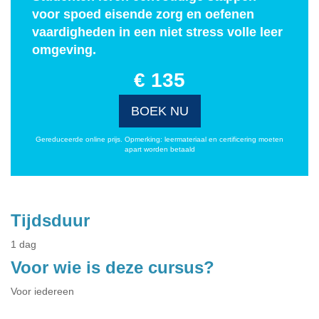
voor spoed eisende zorg en oefenen
vaardigheden in een niet stress volle leer
omgeving.
€ 135
BOEK NU
Gereduceerde online prijs. Opmerking: leermateriaal en certificering moeten
apart worden betaald
Tijdsduur
1 dag
Voor wie is deze cursus?
Voor iedereen