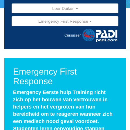
Leer Duiken
Emergency First Response
Cursussen
Emergency First
Response
Emergency Eerste hulp Training richt
zich op het bouwen van vertrouwen in
helpers en het vergroten van hun
bereidheid om te reageren wanneer zich
een medisch nood geval voordoet.
Studenten leren eenvoudige stappen