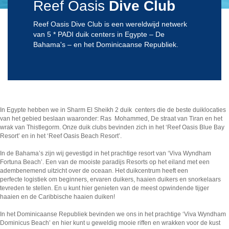
Reef Oasis
Dive Club
Reef Oasis Dive Club is een wereldwijd netwerk
van 5 * PADI duik centers in Egypte – De
Bahama's – en het Dominicaanse Republiek.
In Egypte hebben we in Sharm El Sheikh 2 duik centers die de beste duiklocaties
van het gebied beslaan waaronder: Ras Mohammed, De straat van Tiran en het
wrak van Thistlegorm. Onze duik clubs bevinden zich in het ‘Reef Oasis Blue Bay
Resort’ en in het ‘Reef Oasis Beach Resort’.
In de Bahama’s zijn wij gevestigd in het prachtige resort van ‘Viva Wyndham
Fortuna Beach’. Een van de mooiste paradijs Resorts op het eiland met een
adembenemend uitzicht over de oceaan. Het duikcentrum heeft een
perfecte logistiek om beginners, ervaren duikers, haaien duikers en snorkelaars
tevreden te stellen. En u kunt hier genieten van de meest opwindende tijger
haaien en de Caribbische haaien duiken!
In het Dominicaanse Republiek bevinden we ons in het prachtige ‘Viva Wyndham
Dominicus Beach’ en hier kunt u geweldig mooie riffen en wrakken voor de kust