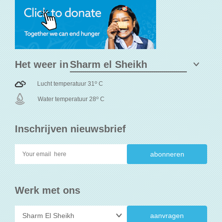
Het weer in
o
Lucht temperatuur 31
C
o
Water temperatuur 28
C
Inschrijven nieuwsbrief
Werk met ons
aanvragen