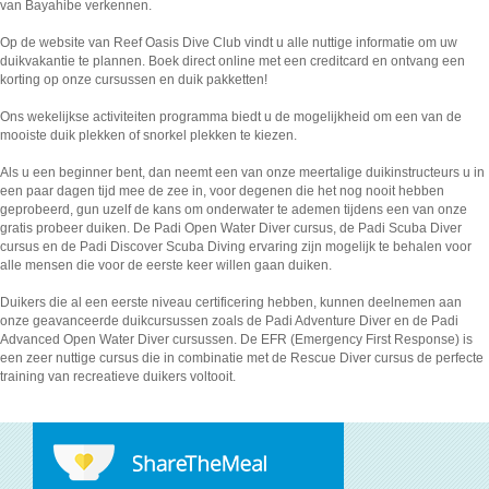
van Bayahibe verkennen.
Op de website van Reef Oasis Dive Club vindt u alle nuttige informatie om uw
duikvakantie te plannen. Boek direct online met een creditcard en ontvang een
korting op onze cursussen en duik pakketten!
Ons wekelijkse activiteiten programma biedt u de mogelijkheid om een van de
mooiste duik plekken of snorkel plekken te kiezen.
Als u een beginner bent, dan neemt een van onze meertalige duikinstructeurs u in
een paar dagen tijd mee de zee in, voor degenen die het nog nooit hebben
geprobeerd, gun uzelf de kans om onderwater te ademen tijdens een van onze
gratis probeer duiken. De Padi Open Water Diver cursus, de Padi Scuba Diver
cursus en de Padi Discover Scuba Diving ervaring zijn mogelijk te behalen voor
alle mensen die voor de eerste keer willen gaan duiken.
Duikers die al een eerste niveau certificering hebben, kunnen deelnemen aan
onze geavanceerde duikcursussen zoals de Padi Adventure Diver en de Padi
Advanced Open Water Diver cursussen. De EFR (Emergency First Response) is
een zeer nuttige cursus die in combinatie met de Rescue Diver cursus de perfecte
training van recreatieve duikers voltooit.