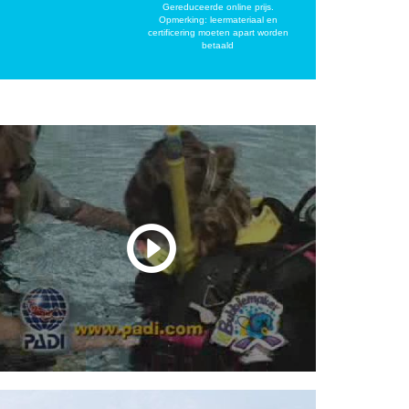
Gereduceerde online prijs.
Opmerking: leermateriaal en
certificering moeten apart worden
betaald