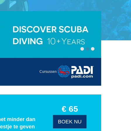
Cursussen
€ 65
met minder dan
BOEK NU
estje te geven