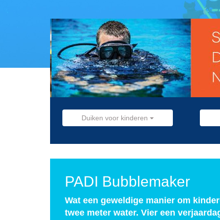
Duiken voor kinderen
PADI Bubblemaker
Wat een geweldige manier om kinder
twee meter water. Vier een verjaard