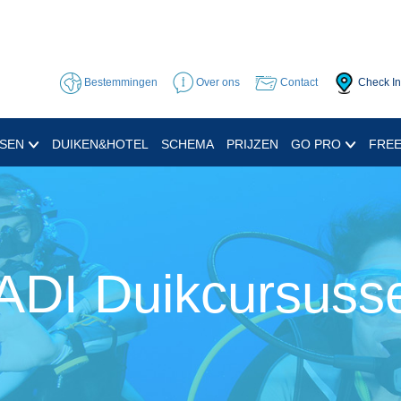
Bestemmingen
Over ons
Contact
Check In
SSEN
DUIKEN&HOTEL
SCHEMA
PRIJZEN
GO PRO
FREE
ADI Duikcursuss