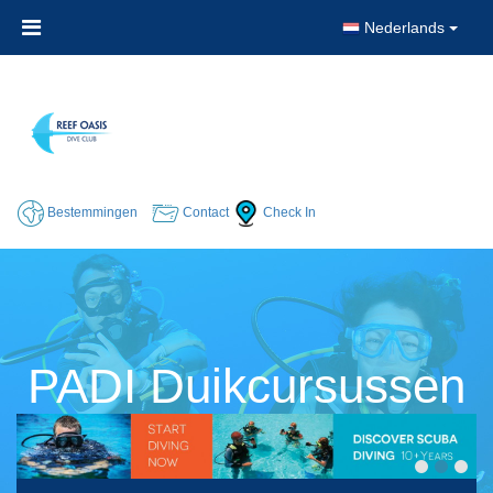
Nederlands
Bestemmingen
Contact
Check In
PADI Duikcursussen