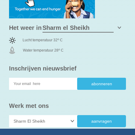
Het weer in
o
Lucht temperatuur 32
C
o
Water temperatuur 28
C
Inschrijven nieuwsbrief
Werk met ons
aanvragen