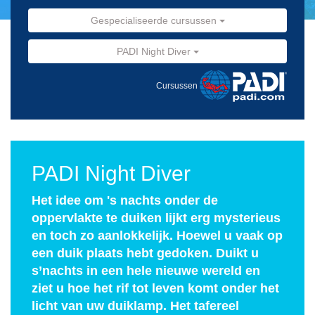
Gespecialiseerde cursussen
PADI Night Diver
Cursussen
PADI Night Diver
Het idee om 's nachts onder de
oppervlakte te duiken lijkt erg mysterieus
en toch zo aanlokkelijk. Hoewel u vaak op
een duik plaats hebt gedoken. Duikt u
s’nachts in een hele nieuwe wereld en
ziet u hoe het rif tot leven komt onder het
licht van uw duiklamp. Het tafereel