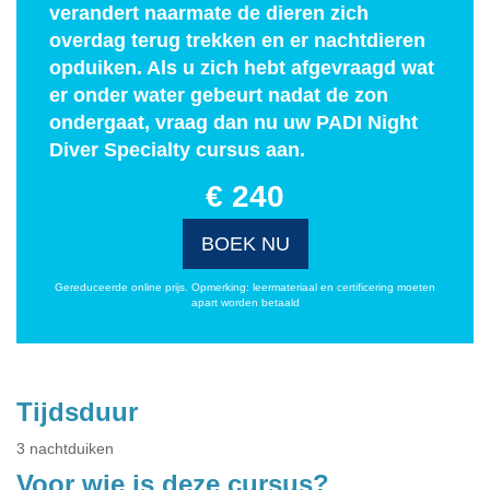
verandert naarmate de dieren zich
overdag terug trekken en er nachtdieren
opduiken. Als u zich hebt afgevraagd wat
er onder water gebeurt nadat de zon
ondergaat, vraag dan nu uw PADI Night
Diver Specialty cursus aan.
€ 240
BOEK NU
Gereduceerde online prijs. Opmerking: leermateriaal en certificering moeten
apart worden betaald
Tijdsduur
3 nachtduiken
Voor wie is deze cursus?