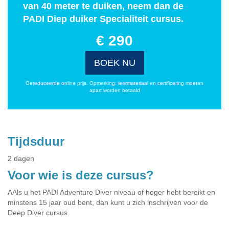
van 40 meter te duiken, neem dan de
PADI Diep duiker Specialiteit cursus.
€ 290
BOEK NU
Gereduceerde online prijs. Opmerking: leermateriaal en certificering moeten
apart worden betaald
Tijdsduur
2 dagen
Voor wie is deze cursus?
AAls u het PADI Adventure Diver niveau of hoger hebt bereikt en
minstens 15 jaar oud bent, dan kunt u zich inschrijven voor de
Deep Diver cursus.