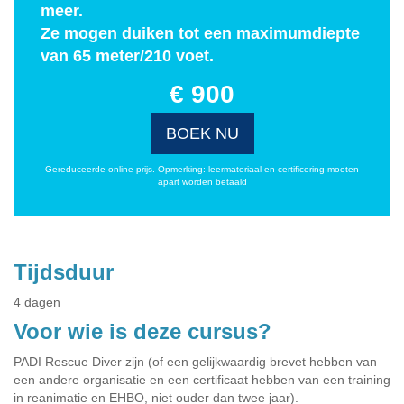
meer.
Ze mogen duiken tot een maximumdiepte
van 65 meter/210 voet.
€ 900
BOEK NU
Gereduceerde online prijs. Opmerking: leermateriaal en certificering moeten
apart worden betaald
Tijdsduur
4 dagen
Voor wie is deze cursus?
PADI Rescue Diver zijn (of een gelijkwaardig brevet hebben van
een andere organisatie en een certificaat hebben van een training
in reanimatie en EHBO, niet ouder dan twee jaar).