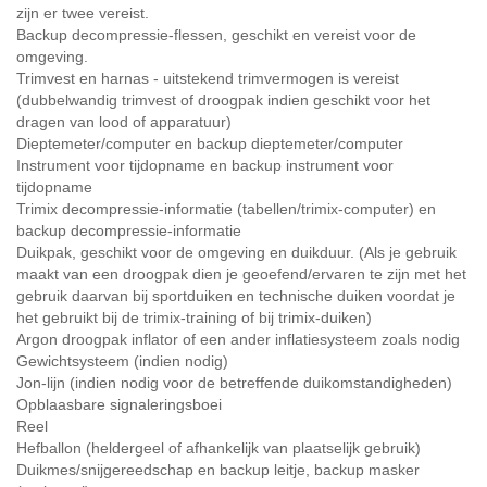
zijn er twee vereist.
Backup decompressie-flessen, geschikt en vereist voor de
omgeving.
Trimvest en harnas - uitstekend trimvermogen is vereist
(dubbelwandig trimvest of droogpak indien geschikt voor het
dragen van lood of apparatuur)
Dieptemeter/computer en backup dieptemeter/computer
Instrument voor tijdopname en backup instrument voor
tijdopname
Trimix decompressie-informatie (tabellen/trimix-computer) en
backup decompressie-informatie
Duikpak, geschikt voor de omgeving en duikduur. (Als je gebruik
maakt van een droogpak dien je geoefend/ervaren te zijn met het
gebruik daarvan bij sportduiken en technische duiken voordat je
het gebruikt bij de trimix-training of bij trimix-duiken)
Argon droogpak inflator of een ander inflatiesysteem zoals nodig
Gewichtsysteem (indien nodig)
Jon-lijn (indien nodig voor de betreffende duikomstandigheden)
Opblaasbare signaleringsboei
Reel
Hefballon (heldergeel of afhankelijk van plaatselijk gebruik)
Duikmes/snijgereedschap en backup leitje, backup masker