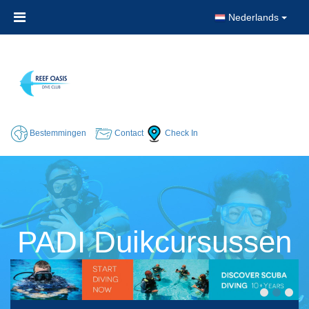
Nederlands
Bestemmingen
Contact
Check In
PADI Duikcursussen