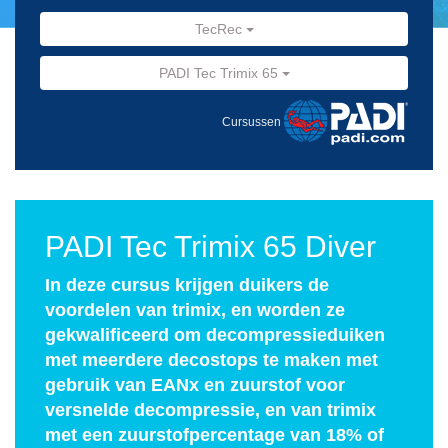
TecRec
PADI Tec Trimix 65
Cursussen
PADI Tec Trimix 65 Diver
In deze cursus krijgen duikers de
voordelen van trimix, en worden ze
gekwalificeerd om decompressieduiken
met meerdere decostops te maken met
gebruik van EANx en zuurstof voor
versnelde decompressie, en van trimix
met een zuurstofpercentage van 18% of