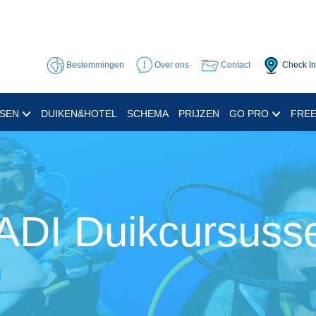
Bestemmingen
Over ons
Contact
Check In
SSEN
DUIKEN&HOTEL
SCHEMA
PRIJZEN
GO PRO
FREE
ADI Duikcursuss