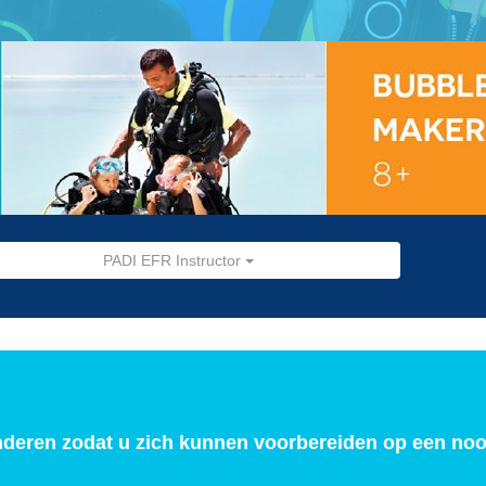
PADI EFR Instructor
anderen zodat u zich kunnen voorbereiden op een no