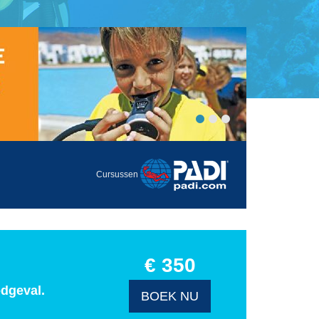
Cursussen
€ 350
odgeval.
BOEK NU