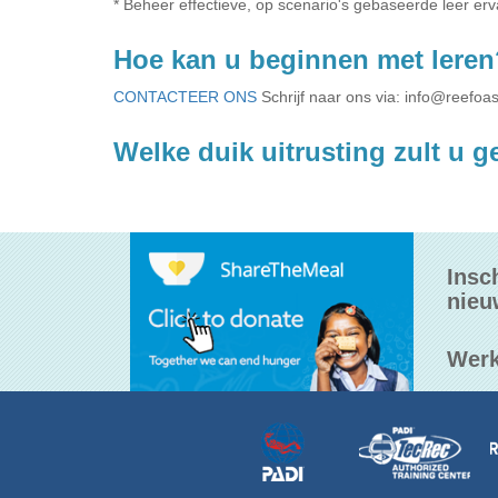
* Beheer effectieve, op scenario's gebaseerde leer erv
Hoe kan u beginnen met leren
CONTACTEER ONS
Schrijf naar ons via:
info@reefoas
Welke duik uitrusting zult u 
Insc
nieu
Werk