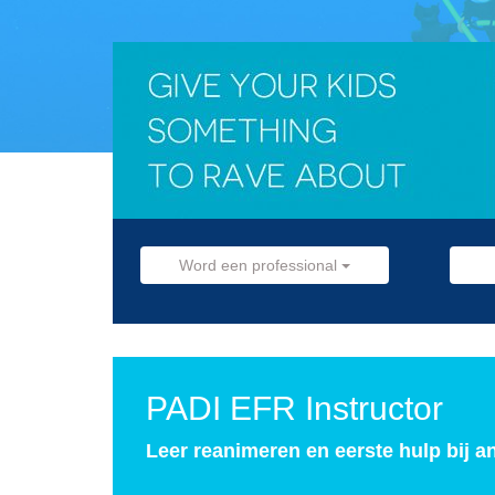
Word een professional
PADI EFR Instructor
Leer reanimeren en eerste hulp bij 