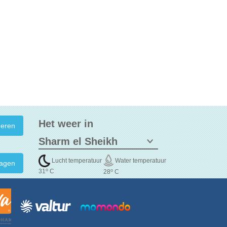
Het weer in
Lucht temperatuur
Water temperatuur
agen
o
o
31
C
28
C