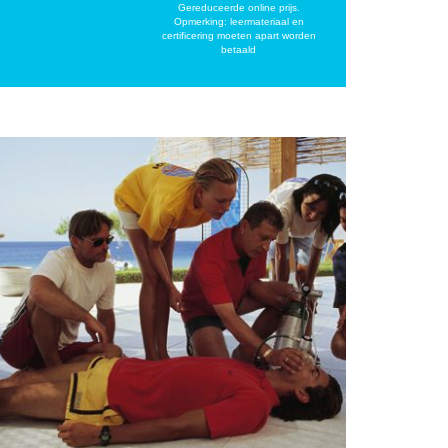
Gereduceerde online prijs.
Opmerking: leermateriaal en
certificering moeten apart worden
betaald