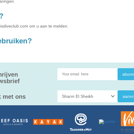
aringen.
?
isdiveclub.com
om u aan te melden.
gebruiken?
hrijven
wsbrief
 met ons
aanvr