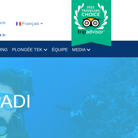
cts
Français
 In
ING
PLONGÉE TEK
ÉQUIPE
MEDIA
PADI