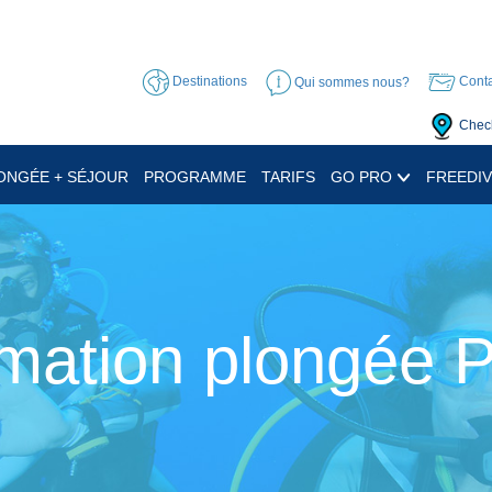
Destinations
Qui sommes nous?
Conta
Check
ONGÉE + SÉJOUR
PROGRAMME
TARIFS
GO PRO
FREEDIV
mation plongée 