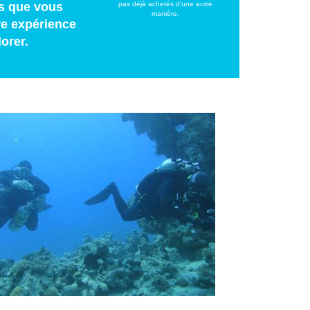
is que vous
pas déjà achetés d'une autre
manière.
tre expérience
orer.