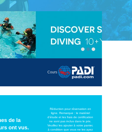
Cours
Réduction pour réservation en
ligne. Remarque : le matériel
d'étude et les frais de certification
es de la
ne sont pas inclus dans le prix.
Veuillez les ajouter à votre panier,
urs ont vus.
à condition que vous ne les ayez