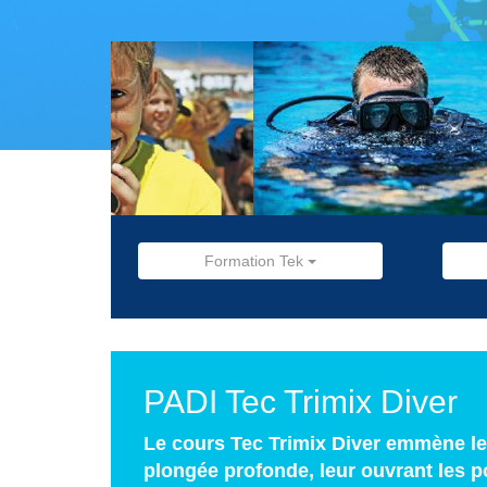
Formation Tek
PADI Tec Trimix Diver
Le cours Tec Trimix Diver emmène le
plongée profonde, leur ouvrant les p