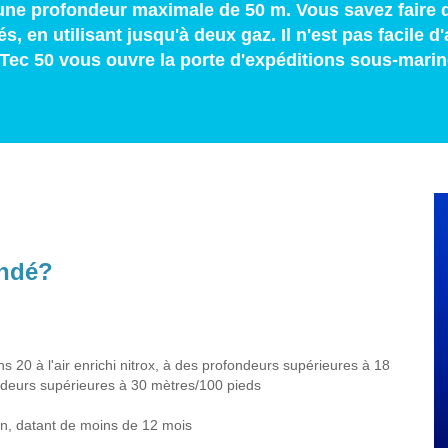
une profondeur maximale de 50 m. Vous savez faire d
 en utilisant jusqu'à deux gaz. Il n'est pas facile d'
n Tec 50 vous ouvre la porte d'expéditions sous-mari
andé?
 20 à l'air enrichi nitrox, à des profondeurs supérieures à 18
ndeurs supérieures à 30 mètres/100 pieds
in, datant de moins de 12 mois