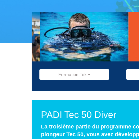
Formation Tek
PADI Tec 50 Diver
La troisième partie du programme co
plongeur Tec 50, vous avez développ