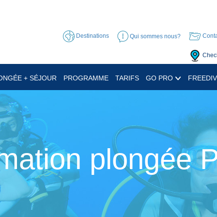
Destinations
Qui sommes nous?
Conta
Check
ONGÉE + SÉJOUR
PROGRAMME
TARIFS
GO PRO
FREEDIV
mation plongée 