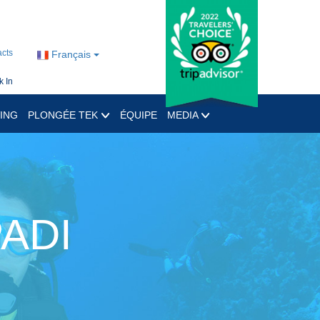
cts
Français
 In
ING
PLONGÉE TEK
ÉQUIPE
MEDIA
PADI