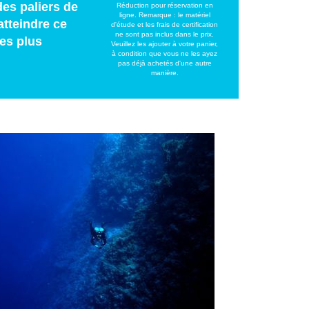
es paliers de
Réduction pour réservation en
ligne. Remarque : le matériel
atteindre ce
d'étude et les frais de certification
ne sont pas inclus dans le prix.
nes plus
Veuillez les ajouter à votre panier,
à condition que vous ne les ayez
pas déjà achetés d'une autre
manière.