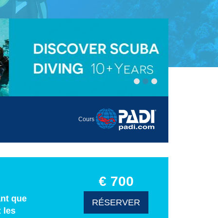
Cours
€ 700
ant que
RÉSERVER
 les