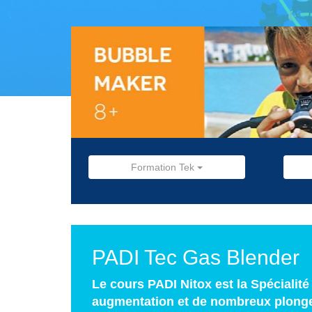
Formation Tek
PADI Tec Gas Blender
Le cours PADI Nitox est la Spécialit
augmentation et de nombreux plongeur