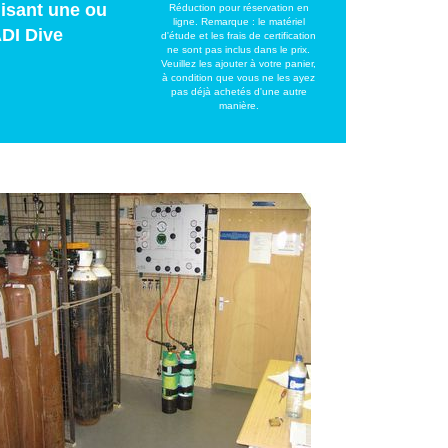
lisant une ou
Réduction pour réservation en
ligne. Remarque : le matériel
ADI Dive
d'étude et les frais de certification
ne sont pas inclus dans le prix.
Veuillez les ajouter à votre panier,
à condition que vous ne les ayez
pas déjà achetés d'une autre
manière.