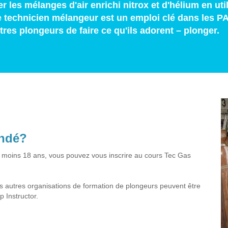
les mélanges d'air enrichi nitrox et d'hélium en uti
 technicien mélangeur est un emploi clé dans les P
tres plongeurs de faire ce qu'ils adorent – plonger.
andé?
au moins 18 ans, vous pouvez vous inscrire au cours Tec Gas
es autres organisations de formation de plongeurs peuvent être
 Instructor.