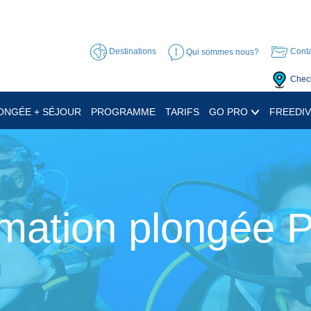
Destinations
Qui sommes nous?
Conta
Check
ONGÉE + SÉJOUR
PROGRAMME
TARIFS
GO PRO
FREEDIV
mation plongée 