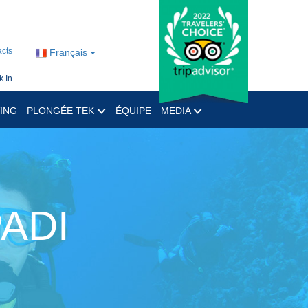
cts
Français
 In
ING
PLONGÉE TEK
ÉQUIPE
MEDIA
PADI