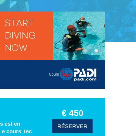
Cours
€ 450
s est en
RÉSERVER
Le cours Tec