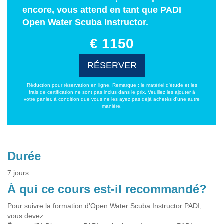
encore, vous attend en tant que PADI
Open Water Scuba Instructor.
€ 1150
RÉSERVER
Réduction pour réservation en ligne. Remarque : le matériel d'étude et les
frais de certification ne sont pas inclus dans le prix. Veuillez les ajouter à
votre panier, à condition que vous ne les ayez pas déjà achetés d'une autre
manière.
Durée
7 jours
À qui ce cours est-il recommandé?
Pour suivre la formation d’Open Water Scuba Instructor PADI,
vous devez: