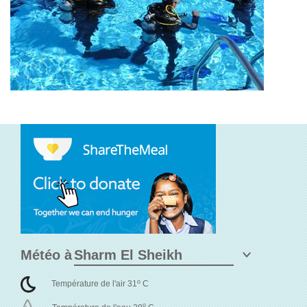
Météo à
o
Température de l'air 31
C
o