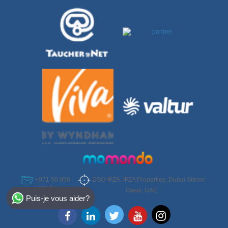
DSO-IFZA, IFZA Properties, Dubai Silicon
+971 50 950
6952
Select Destination
Oasis, UAE
Puis-je vous aider?
Egypt
Bahamas