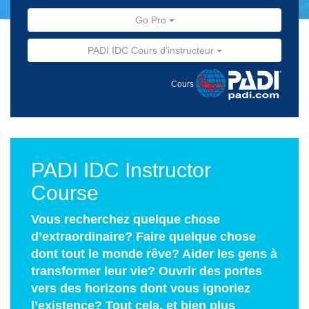
Go Pro
PADI IDC Cours d'instructeur
Cours
PADI IDC Instructor
Course
Vous recherchez quelque chose
d’extraordinaire? Faire quelque chose
dont tout le monde rêve? Aider les gens à
transformer leur vie? Ouvrir des portes
vers des horizons dont vous ignoriez
l’existence? Tout cela, et bien plus