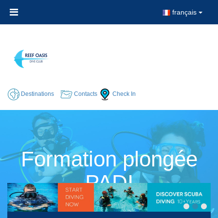
français
Destinations
Contacts
Check In
Formation plongée
PADI