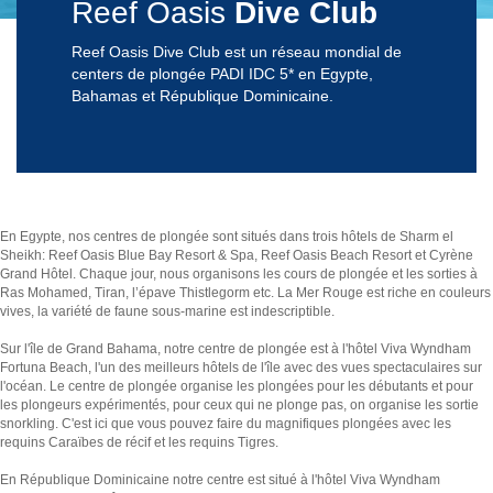
Reef Oasis
Dive Club
Reef Oasis Dive Club est un réseau mondial de
centers de plongée PADI IDC 5* en Egypte,
Bahamas et République Dominicaine.
En Egypte, nos centres de plongée sont situés dans trois hôtels de Sharm el
Sheikh: Reef Oasis Blue Bay Resort & Spa, Reef Oasis Beach Resort et Cyrène
Grand Hôtel. Chaque jour, nous organisons les cours de plongée et les sorties à
Ras Mohamed, Tiran, l’épave Thistlegorm etc. La Mer Rouge est riche en couleurs
vives, la variété de faune sous-marine est indescriptible.
Sur l'île de Grand Bahama, notre centre de plongée est à l'hôtel Viva Wyndham
Fortuna Beach, l'un des meilleurs hôtels de l'île avec des vues spectaculaires sur
l'océan. Le centre de plongée organise les plongées pour les débutants et pour
les plongeurs expérimentés, pour ceux qui ne plonge pas, on organise les sortie
snorkling. C'est ici que vous pouvez faire du magnifiques plongées avec les
requins Caraïbes de récif et les requins Tigres.
En République Dominicaine notre centre est situé à l'hôtel Viva Wyndham