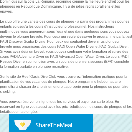
Dominicus sur la côte La Romana, reconnue comme la meilleure endroit pour les
plongées en République Dominicaine. Il y a de jolies récifs coralliens et les
épaves.
Le club offre une variété des cours de plongée - à partir des programmes pourles
enfants et jusqu'à les cours d'instructeur professionnel. Nos instructeurs
multilingues vous amèneront sous l'eua et que dans quelques jours vous pouvez
devenir le plonger breveté. Pour ceux qui veulent essayer le programme parfait est
PADI Discover Scuba Diving. Pour ceux qui souhaitent devenir us plongeur
breveté nous organisons des cours PADI Open Water Diver et PADI Scuba Diver.
Si vous avez déjà un brevet, vous pouvez continuer votre formation et suivre des
cours PADI Adventure Diver ou PADI Advanced Open Water Diver. Le cours PADI
Rescue Diver en conjonction avec un cours de premiers secours (EFR) complète
la formation parfaite en plongée récréative.
Sur le site de Reef Oasis Dive Club vous trouverez l'information pratique pour la
planification de vos vacances de plongée. Notre programme hebdomadaire
permettra à chacun de choisir un endroit approprié pour la plongée ou pour faire
snorkling.
Vous pouvez réserver en ligne tous les services et payer par carte bleu. En
réservant en ligne vous aussi avez les prix réduits pour les cours de plongée et les
forfaits pour la plongée.