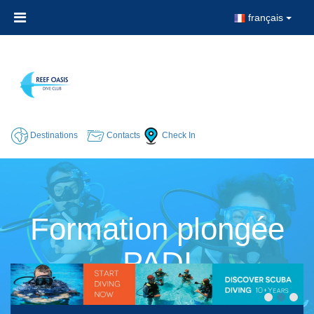
français
Destinations
Contacts
Check In
Formation plongée
PADI