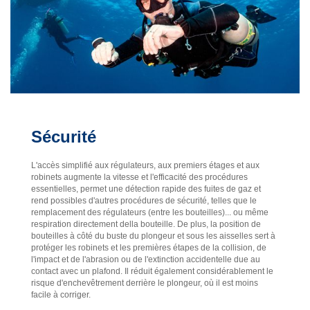
Sécurité
L'accès simplifié aux régulateurs, aux premiers étages et aux
robinets augmente la vitesse et l'efficacité des procédures
essentielles, permet une détection rapide des fuites de gaz et
rend possibles d'autres procédures de sécurité, telles que le
remplacement des régulateurs (entre les bouteilles)... ou même
respiration directement della bouteille. De plus, la position de
bouteilles à côté du buste du plongeur et sous les aisselles sert à
protéger les robinets et les premières étapes de la collision, de
l'impact et de l'abrasion ou de l'extinction accidentelle due au
contact avec un plafond. Il réduit également considérablement le
risque d'enchevêtrement derrière le plongeur, où il est moins
facile à corriger.