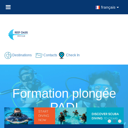
français
Destinations
Contacts
Check In
Formation plongée
PADI