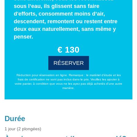
sous l’eau, ils glissent sans faire
d'efforts, consomment moins d’air,
descendent, remontent ou restent entre
deux eaux naturellement, sans même y
penser.
€ 130
RÉSERVER
Réduction pour réservation en ligne. Remarque : le matériel d'étude et les
frais de certification ne sont pas inclus dans le prix. Veuillez les ajouter à
votre panier, à condition que vous ne les ayez pas déjà achetés d'une autre
manière.
Durée
1 jour (2 plongées)