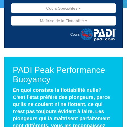
Cours Spécialités
Maîtrise de la Flottabilité
Cours
PADI Peak Performance
Buoyancy
En quoi consiste la flottabilité nulle?
C’est l’état préféré des plongeurs, parce
qu’ils ne coulent ni ne flottent, ce qui
n’est pas toujours évident à faire. Les
plongeurs qui la maîtrisent parfaitement
sont différents, vous les reconnaissez