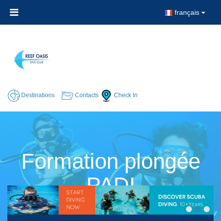
français
Destinations
Contacts
Check In
Formation plongée
PADI