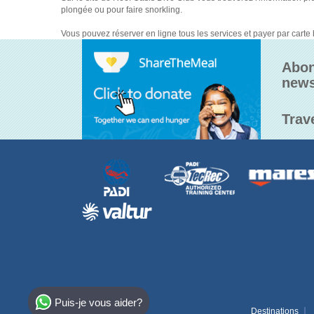
plongée ou pour faire snorkling.
Vous pouvez réserver en ligne tous les services et payer par carte b
Abon
news
Trav
Select Destination
Puis-je vous aider?
Egypt
Destinations