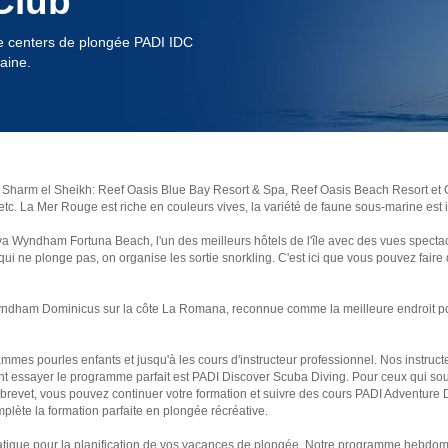
Club
e centers de plongée PADI IDC
aine.
de Sharm el Sheikh: Reef Oasis Blue Bay Resort & Spa, Reef Oasis Beach Resort et
tc. La Mer Rouge est riche en couleurs vives, la variété de faune sous-marine est i
iva Wyndham Fortuna Beach, l'un des meilleurs hôtels de l'île avec des vues specta
ui ne plonge pas, on organise les sortie snorkling. C'est ici que vous pouvez faire
Wyndham Dominicus sur la côte La Romana, reconnue comme la meilleure endroit pour
rammes pourles enfants et jusqu'à les cours d'instructeur professionnel. Nos instr
ent essayer le programme parfait est PADI Discover Scuba Diving. Pour ceux qui so
 brevet, vous pouvez continuer votre formation et suivre des cours PADI Adventur
lète la formation parfaite en plongée récréative.
pratique pour la planification de vos vacances de plongée. Notre programme hebdom