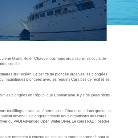
 Cyrène Grand Hôtel. Chaque jour, nous organisons les cours de
ndescriptible.
culaires sur l'océan. Le centre de plongée organise les plongées
 du magnifiques plongées avec les requins Caraïbes de récif et les
 les plongées en République Dominicaine. Il y a de jolies récifs
ucteurs multilingues vous amèneront sous l'eua et que dans quelques
uhaitent devenir us plongeur breveté nous organisons des cours
e Diver ou PADI Advanced Open Water Diver. Le cours PADI Rescue
adaire permettra à chacun de choisir un endroit approprié pour la