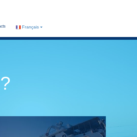
cts
Français
s?