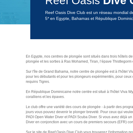
Reef Oasis
Dive 
Reef Oasis Dive Club est un réseau mondial d
5* en Egypte, Bahamas et République Dominic
En Egypte, nos centres de plongée sont situés dans trois hôtels 
plongée et les sorties à Ras Mohamed, Tiran, l’épave Thistlegorm e
Sur l'île de Grand Bahama, notre centre de plongée est à l'hôtel V
pour les débutants et pour les plongeurs expérimentés, pour ceux q
requins Tigres.
En République Dominicaine notre centre est situé à l'hôtel Viva 
coralliens et les épaves.
Le club offre une variété des cours de plongée - à partir des prog
jours vous pouvez devenir le plonger breveté. Pour ceux qui veul
PADI Open Water Diver et PADI Scuba Diver. Si vous avez déjà un
Diver en conjonction avec un cours de premiers secours (EFR) comp
Sur le site de Reef Oasis Dive Club vous trouverez l'information 