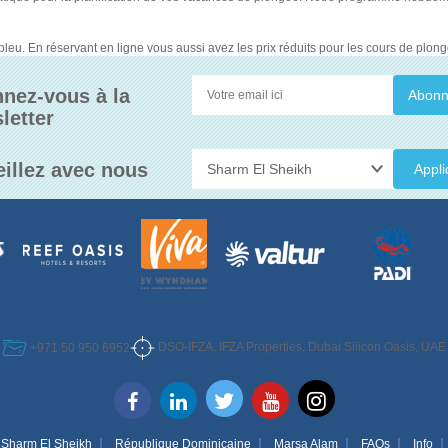
leu. En réservant en ligne vous aussi avez les prix réduits pour les cours de plongé
nez-vous à la
letter
eillez avec nous
Appli
DSO-IFZA, IFZA Properties, Dubai Silicon Oasis, UAE
+971 50 950 6952
Sharm El Sheikh
République Dominicaine
Marsa Alam
FAQs
Info