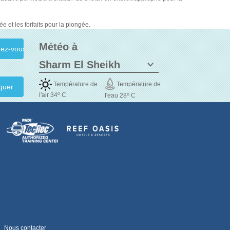
e et les forfaits pour la plongée.
Météo à
Température de
Température de
quer
o
o
l'air 34
C
l'eau 28
C
Nous contacter