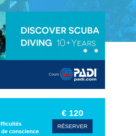
Cours
€ 120
ficultés
RÉSERVER
e de conscience