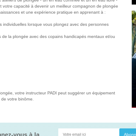
teliers de plongée - un en eau confinée et un en eau libre -
nt votre capacité à devenir un meilleur compagnon de plongée
aissances et une expérience pratique en apprenant à :
ns individuelles lorsque vous plongez avec des personnes
rs de la plongée avec des copains handicapés mentaux et/ou
ongée, votre instructeur PADI peut suggérer un équipement
s de votre binôme.
nez-vous à la