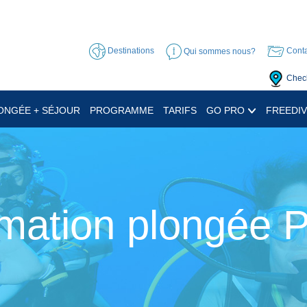
Destinations
Qui sommes nous?
Conta
Check
ONGÉE + SÉJOUR
PROGRAMME
TARIFS
GO PRO
FREEDIV
mation plongée 