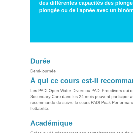
des différentes capacités des plongeu
plongée ou de l'apnée avec un binô
Durée
Demi-journée
À qui ce cours est-il recomm
Les PADI Open Water Divers ou PADI Freedivers qui on
Secondary Care dans les 24 mois peuvent participer au
recommandé de suivre le cours PADI Peak Performance 
flottabilité.
Académique