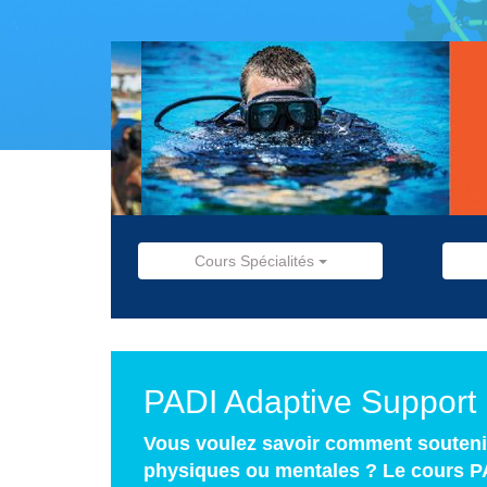
Cours Spécialités
PADI Adaptive Support 
Vous voulez savoir comment soutenir
physiques ou mentales ? Le cours P