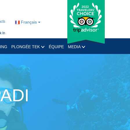
cts
Français
 In
ING
PLONGÉE TEK
ÉQUIPE
MEDIA
PADI