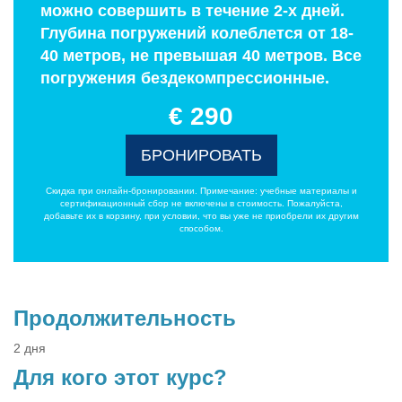
можно совершить в течение 2-х дней.
Глубина погружений колеблется от 18-
40 метров, не превышая 40 метров. Все
погружения бездекомпрессионные.
€ 290
БРОНИРОВАТЬ
Скидка при онлайн-бронировании. Примечание: учебные материалы и
сертификационный сбор не включены в стоимость. Пожалуйста,
добавьте их в корзину, при условии, что вы уже не приобрели их другим
способом.
Продолжительность
2 дня
Для кого этот курс?