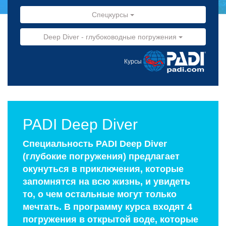
Спецкурсы
Deep Diver - глубоководные погружения
Курсы
PADI Deep Diver
Специальность PADI Deep Diver
(глубокие погружения) предлагает
окунуться в приключения, которые
запомнятся на всю жизнь, и увидеть
то, о чем остальные могут только
мечтать. В программу курса входят 4
погружения в открытой воде, которые