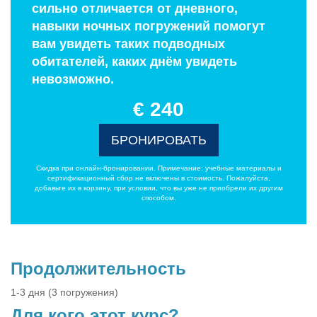
сильно отличается от дневного,
навыки ночных погружений помогут
вам увидеть таких подводных
обитателей, каких днём увидеть
невозможно.
€ 240
БРОНИРОВАТЬ
Скидка при онлайн-бронировании. Примечание: учебные материалы и
сертификационный сбор не включены в стоимость. Пожалуйста,
добавьте их в корзину, при условии, что вы уже не приобрели их другим
способом.
Продолжительность
1-3 дня (3 погружения)
Для кого этот курс?