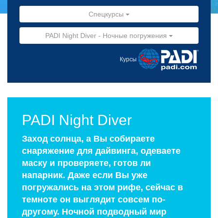
Спецкурсы
PADI Night Diver - Ночные погружения
Курсы
PADI Night Diver
Заход солнца, а Вы собираете
снаряжение для дайвинга, одеваете
маску и проверяете, готов ли
напарник. Даже если Вы уже
погружались на этом рифе, сейчас в
темноте он выглядит совсем по-
другому. Ночной подводный мир