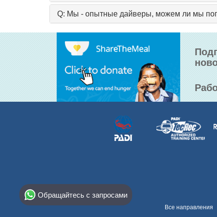
Q: Мы - опытные дайверы, можем ли мы по
Подп
ново
Рабо
Select Destination
Обращайтесь с запросами
Egypt
Все направления