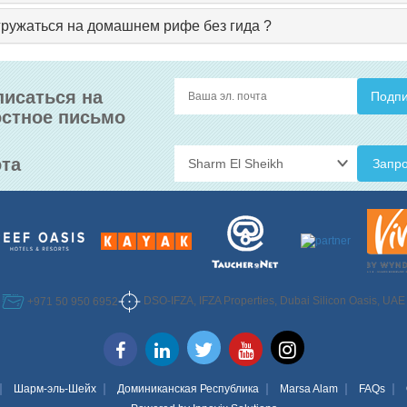
гружаться на домашнем рифе без гида ?
исаться на
стное письмо
та
Запро
DSO-IFZA, IFZA Properties, Dubai Silicon Oasis, UAE
+971 50 950 6952
Шарм-эль-Шейх
Доминиканская Республика
Marsa Alam
FAQs