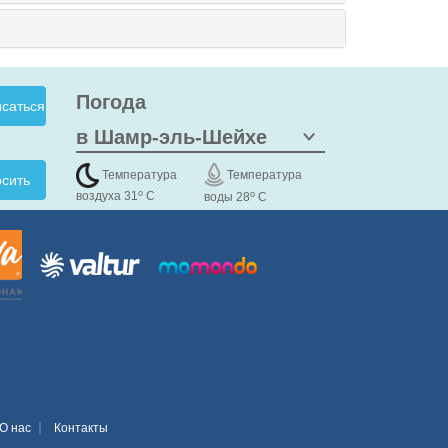
Погода
Температура
Температура
сить
o
o
воздуха 31
C
воды 28
C
О нас
Контакты