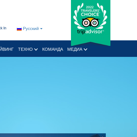
k In
Русский
ЙВИНГ
ТЕХНО
КОМАНДА
МЕДИА