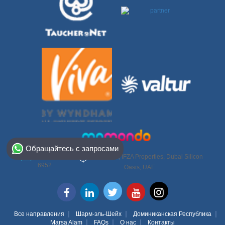
Select Destination
Обращайтесь с запросами
Egypt
DSO-IFZA, IFZA Properties, Dubai Silicon
+971 50 950
6952
Oasis, UAE
Bahamas
Dominican
Все направления
Шарм-эль-Шейх
Доминиканская Республика
Marsa Alam
FAQs
О нас
Контакты