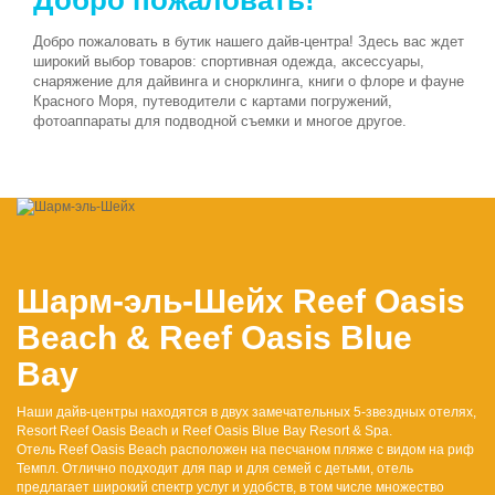
Добро пожаловать в бутик нашего дайв-центра! Здесь вас ждет
широкий выбор товаров: спортивная одежда, аксессуары,
снаряжение для дайвинга и снорклинга, книги о флоре и фауне
Красного Моря, путеводители с картами погружений,
фотоаппараты для подводной съемки и многое другое.
Шарм-эль-Шейх
Reef Oasis
Beach & Reef Oasis Blue
Bay
Наши дайв-центры находятся в двух замечательных 5-звездных отелях,
Resort Reef Oasis Beach и Reef Oasis Blue Bay Resort & Spa.
Отель Reef Oasis Beach расположен на песчаном пляже с видом на риф
Темпл. Отлично подходит для пар и для семей с детьми, отель
предлагает широкий спектр услуг и удобств, в том числе множество