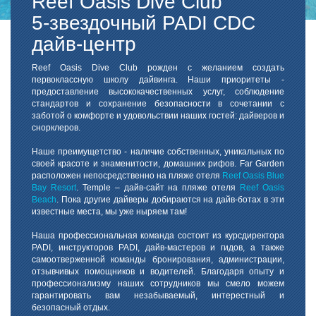
Reef Oasis Dive Club
5-звездочный PADI CDC
дайв-центр
Reef Oasis Dive Club рожден с желанием создать
первоклассную школу дайвинга. Наши приоритеты -
предоставление высококачественных услуг, соблюдение
стандартов и сохранение безопасности в сочетании с
заботой о комфорте и удовольствии наших гостей: дайверов и
снорклеров.
Наше преимущетство - наличие собственных, уникальных по
своей красоте и знаменитости, домашних рифов. Far Garden
расположен непосредственно на пляже отеля
Reef Oasis Blue
Bay Resort
. Temple – дайв-сайт на пляже отеля
Reef Oasis
Beach
. Пока другие дайверы добираются на дайв-ботах в эти
известные места, мы уже ныряем там!
Наша профессиональная команда состоит из курсдиректора
PADI, инструкторов PADI, дайв-мастеров и гидов, а также
самоотверженной команды бронирования, администрации,
отзывчивых помощников и водителей. Благодаря опыту и
профессионализму наших сотрудников мы смело можем
гарантировать вам незабываемый, интерестный и
безопасный отдых.