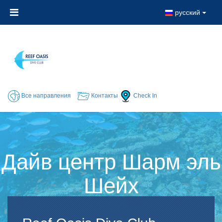
русский
Все направления
Контакты
Check In
Дайв центр Шарм эль
Шейх