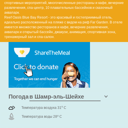
спортивных мероприятий, многочисленные рестораны и кафе, вечерние
развлечения, спа-центр, 10 плавательных бассейнов и сказочный
аквапарк.
Reef Oasis Blue Bay Resort - это красивый и гостеприимный отель,
идеально расположенный на пляже с видом на риф Far Garden. В отеле
имеется множество ресторанов и кафе, вечерние развлечения,
аквапарк и открытый бассейн, джакузи, анимация, спортивная зона,
тренажерный зал и спа-салон.
Погода
o
Температура воздуха 31
C
o
Температура воды 28
C