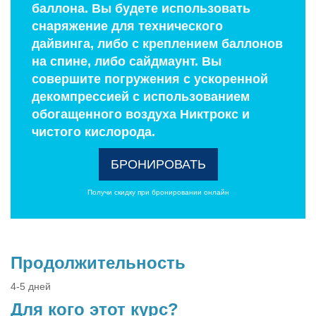
баллона. Вы будете использовать
снаряжение для технического
дайвинга, либо с креплением баллонов
на спине, либо сайдмаунт. Вы
совершите погружения с ускоренной
декомпрессией с использованием
обогащенного воздуха Никтрокс и
чистого кислорода.
БРОНИРОВАТЬ
Получи скидку при бронировании онлайн
Продолжительность
4-5 дней
Для кого этот курс?