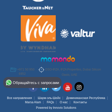
DSO-IFZA, IFZA Properties, Dubai Silicon
+971 50 950
6952
Oasis, UAE
Select Destination
Обращайтесь с запросами
Egypt
Bahamas
Все направления
Шарм-эль-Шейх
Доминиканская Республика
Marsa Alam
FAQs
О нас
Контакты
Powered by
Innovix Solutions
Dominican