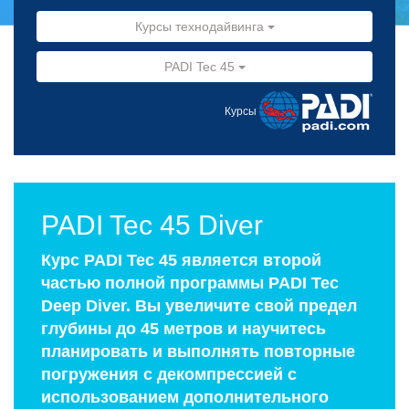
Курсы технодайвинга
PADI Tec 45
Курсы
PADI Tec 45 Diver
Курс PADI Tec 45 является второй
частью полной программы PADI Tec
Deep Diver. Вы увеличите свой предел
глубины до 45 метров и научитесь
планировать и выполнять повторные
погружения с декомпрессией с
использованием дополнительного