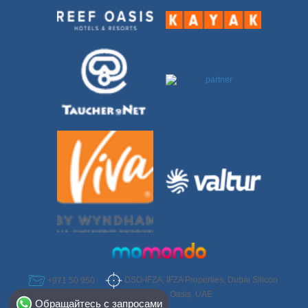
DSO-IFZA, IFZA Properties, Dubai Silicon
+971 50 950
Select Destination
6952
Oasis, UAE
Обращайтесь с запросами