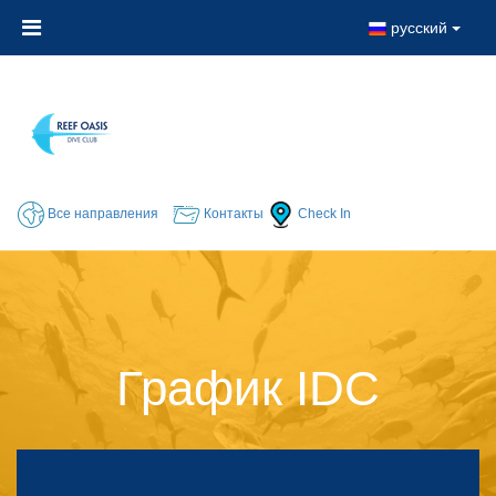
русский
Все направления
Контакты
Check In
График IDC