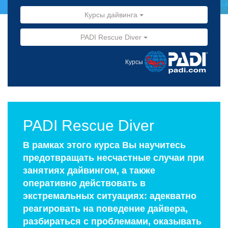
Курсы дайвинга
PADI Rescue Diver
Курсы
PADI Rescue Diver
В рамках этого курса Вы научитесь
предотвращать несчастные случаи при
занятиях дайвингом, а также
оперативно действовать в
экстремальных ситуациях: адекватно
реагировать на поведение дайвера,
разбираться с проблемами, оказывать