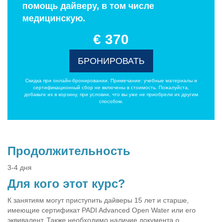
помощь дайверу, в том числе
медицинскую.
€ 370
БРОНИРОВАТЬ
Скидка при онлайн-бронировании. Примечание: учебные материалы и
сертификационный сбор не включены в стоимость. Пожалуйста,
добавьте их в корзину, при условии, что вы уже не приобрели их другим
способом.
Продолжительность
3-4 дня
Для кого этот курс?
К занятиям могут приступить дайверы 15 лет и старше,
имеющие сертификат PADI Advanced Open Water или его
эквивалент. Также необходимо наличие документа о