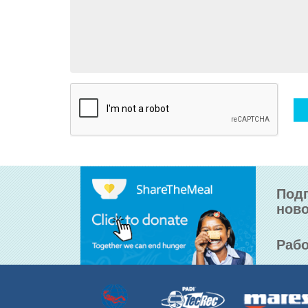
Подп
ново
Рабо