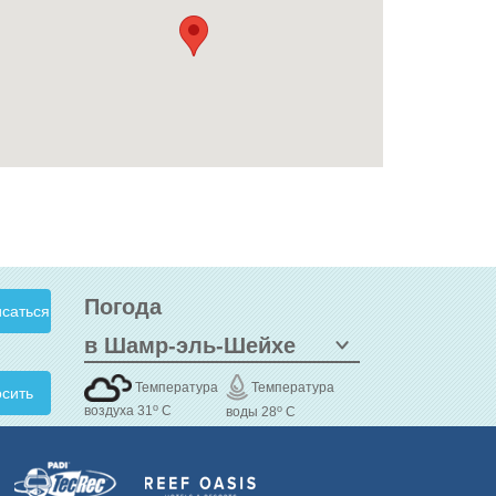
Погода
Температура
Температура
сить
o
o
воздуха 31
C
воды 28
C